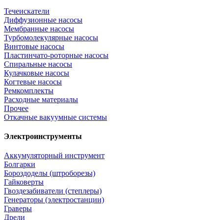
Течеискатели
Диффузионные насосы
Мембранные насосы
Турбомолекулярные насосы
Винтовые насосы
Пластинчато-роторные насосы
Спиральные насосы
Кулачковые насосы
Когтевые насосы
Ремкомплекты
Расходные материалы
Прочее
Откачные вакуумные системы
Электроинструменты
Аккумуляторный инструмент
Болгарки
Бороздоделы (штроборезы)
Гайковерты
Гвоздезабиватели (степлеры)
Генераторы (электростанции)
Граверы
Дрели