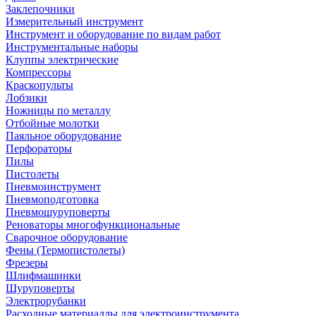
Заклепочники
Измерительный инструмент
Инструмент и оборудование по видам работ
Инструментальные наборы
Клуппы электрические
Компрессоры
Краскопульты
Лобзики
Ножницы по металлу
Отбойные молотки
Паяльное оборудование
Перфораторы
Пилы
Пистолеты
Пневмоинструмент
Пневмоподготовка
Пневмошуруповерты
Реноваторы многофункциональные
Сварочное оборудование
Фены (Термопистолеты)
Фрезеры
Шлифмашинки
Шуруповерты
Электрорубанки
Расходные материаллы для электроинструмента