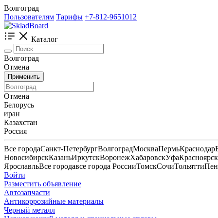
Волгоград
Пользователям
Тарифы
+7-812-9651012
Каталог
Волгоград
Отмена
Применить
Отмена
Белорусь
иран
Казахстан
Россия
Все города
Санкт-Петербург
Волгоград
Москва
Пермь
Краснодар
Новосибирск
Казань
Иркутск
Воронеж
Хабаровск
Уфа
Красноярск
Ярославль
Все города
все города России
Томск
Сочи
Тольятти
Пен
Войти
Разместить объявление
Автозапчасти
Антикоррозийные материалы
Черный металл