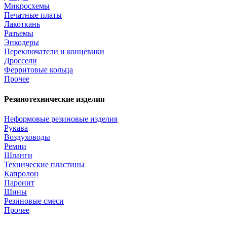
Микросхемы
Печатные платы
Лакоткань
Разъемы
Энкодеры
Переключатели и концевики
Дроссели
Ферритовые кольца
Прочее
Резинотехнические изделия
Неформовые резиновые изделия
Рукава
Воздуховоды
Ремни
Шланги
Технические пластины
Капролон
Паронит
Шины
Резиновые смеси
Прочее