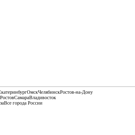
Екатеринбург
Омск
Челябинск
Ростов-на-Дону
Ростов
Самара
Владивосток
за
Все города России