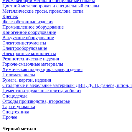
Нержавеющий металл и специальные сплавы
Цветной металлопрокат и специальный сплавы
Металлические тросы, проволока, сетка
Крепеж
Железобетонные изделия
Промышленное оборудование
Криогенное оборудование
Вакуумное оборудование
Электроинструменты
Электрооборудование
Электронные компоненты
Резинотехнические изделия
Горюче-смазочные материалы
Химическая продукция, сырье, изделия
Пиломатериалы
Бумага, картон, изделия
Столярные и мебельные материалы ДВП, ДСП, фанера, шпон, 
Цементно-стружечные плиты, арболит
Спецодежда
Отходы производства, вторсырье
Тара и упаковка
Спецтехника
Прочее
Черный металл