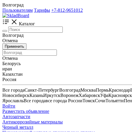
Волгоград
Пользователям
Тарифы
+7-812-9651012
Каталог
Волгоград
Отмена
Применить
Отмена
Белорусь
иран
Казахстан
Россия
Все города
Санкт-Петербург
Волгоград
Москва
Пермь
Краснодар
Новосибирск
Казань
Иркутск
Воронеж
Хабаровск
Уфа
Красноярск
Ярославль
Все города
все города России
Томск
Сочи
Тольятти
Пен
Войти
Разместить объявление
Автозапчасти
Антикоррозийные материалы
Черный металл