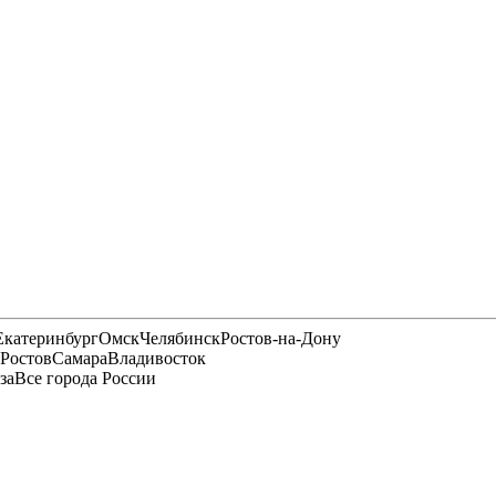
Екатеринбург
Омск
Челябинск
Ростов-на-Дону
Ростов
Самара
Владивосток
за
Все города России