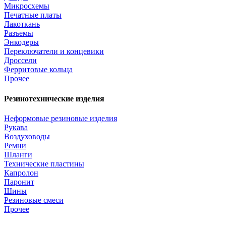
Микросхемы
Печатные платы
Лакоткань
Разъемы
Энкодеры
Переключатели и концевики
Дроссели
Ферритовые кольца
Прочее
Резинотехнические изделия
Неформовые резиновые изделия
Рукава
Воздуховоды
Ремни
Шланги
Технические пластины
Капролон
Паронит
Шины
Резиновые смеси
Прочее