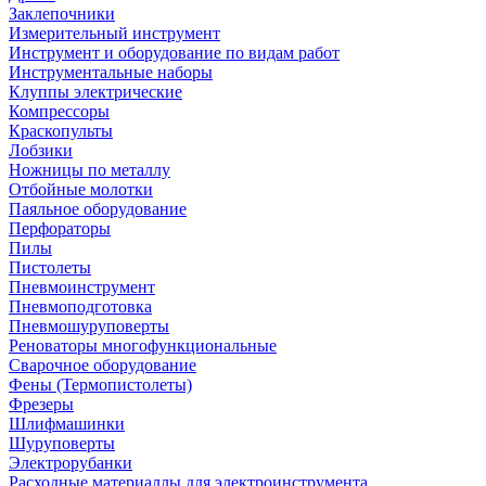
Заклепочники
Измерительный инструмент
Инструмент и оборудование по видам работ
Инструментальные наборы
Клуппы электрические
Компрессоры
Краскопульты
Лобзики
Ножницы по металлу
Отбойные молотки
Паяльное оборудование
Перфораторы
Пилы
Пистолеты
Пневмоинструмент
Пневмоподготовка
Пневмошуруповерты
Реноваторы многофункциональные
Сварочное оборудование
Фены (Термопистолеты)
Фрезеры
Шлифмашинки
Шуруповерты
Электрорубанки
Расходные материаллы для электроинструмента