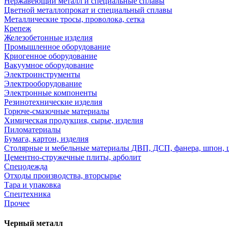
Нержавеющий металл и специальные сплавы
Цветной металлопрокат и специальный сплавы
Металлические тросы, проволока, сетка
Крепеж
Железобетонные изделия
Промышленное оборудование
Криогенное оборудование
Вакуумное оборудование
Электроинструменты
Электрооборудование
Электронные компоненты
Резинотехнические изделия
Горюче-смазочные материалы
Химическая продукция, сырье, изделия
Пиломатериалы
Бумага, картон, изделия
Столярные и мебельные материалы ДВП, ДСП, фанера, шпон, 
Цементно-стружечные плиты, арболит
Спецодежда
Отходы производства, вторсырье
Тара и упаковка
Спецтехника
Прочее
Черный металл