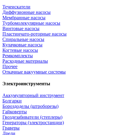
Течеискатели
Диффузионные насосы
Мембранные насосы
Турбомолекулярные насосы
Винтовые насосы
Пластинчато-роторные насосы
Спиральные насосы
Кулачковые насосы
Когтевые насосы
Ремкомплекты
Расходные материалы
Прочее
Откачные вакуумные системы
Электроинструменты
Аккумуляторный инструмент
Болгарки
Бороздоделы (штроборезы)
Гайковерты
Гвоздезабиватели (степлеры)
Генераторы (электростанции)
Граверы
Дрели