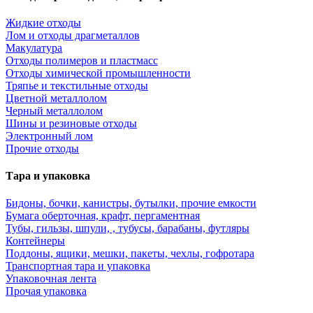
Жидкие отходы
Лом и отходы драгметаллов
Макулатура
Отходы полимеров и пластмасс
Отходы химической промышленности
Тряпье и текстильные отходы
Цветной металлолом
Черный металлолом
Шины и резиновые отходы
Электронный лом
Прочие отходы
Тара и упаковка
Бидоны, бочки, канистры, бутылки, прочие емкости
Бумага оберточная, крафт, пергаментная
Тубы, гильзы, шпули, , тубусы, барабаны, футляры
Контейнеры
Поддоны, ящики, мешки, пакеты, чехлы, гофротара
Транспортная тара и упаковка
Упаковочная лента
Прочая упаковка