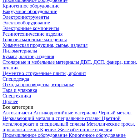
Промышленное оборудование
Криогенное оборудование
Вакуумное оборудование
Электроинструменты
Электрооборудование
Электронные компоненты
Резинотехнические изделия
Горюче-смазочные материалы
Химическая продукция, сырье, изделия
Пиломатериалы
Бумага, картон, изделия
Столярные и мебельные материалы ДВП, ДСП, фанера, шпон,
штапик
Цементно-стружечные плиты, арболит
Спецодежда
Отходы производства, вторсырье
Тара и упаковка
Спецтехника
Прочее
Все категории
Автозапчасти
Антикоррозийные материалы
Черный металл
Нержавеющий металл и специальные сплавы
Цветной
металлопрокат и специальный сплавы
Металлические тросы,
проволока, сетка
Крепеж
Железобетонные изделия
Промышленное оборудование
Криогенное оборудование