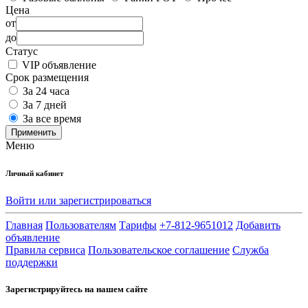
Цена
от
до
Статус
VIP объявление
Срок размещения
За 24 часа
За 7 дней
За все время
Применить
Меню
Личный кабинет
Войти или зарегистрироваться
Главная
Пользователям
Тарифы
+7-812-9651012
Добавить
объявление
Правила сервиса
Пользовательское соглашение
Служба
поддержки
Зарегистрируйтесь на нашем сайте