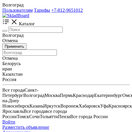
Волгоград
Пользователям
Тарифы
+7-812-9651012
Каталог
Волгоград
Отмена
Применить
Отмена
Белорусь
иран
Казахстан
Россия
Все города
Санкт-
Петербург
Волгоград
Москва
Пермь
Краснодар
Екатеринбург
Омс
на-Дону
Новосибирск
Казань
Иркутск
Воронеж
Хабаровск
Уфа
Красноярск
Ярославль
Все города
все города
России
Томск
Сочи
Тольятти
Пенза
Все города России
Войти
Разместить объявление