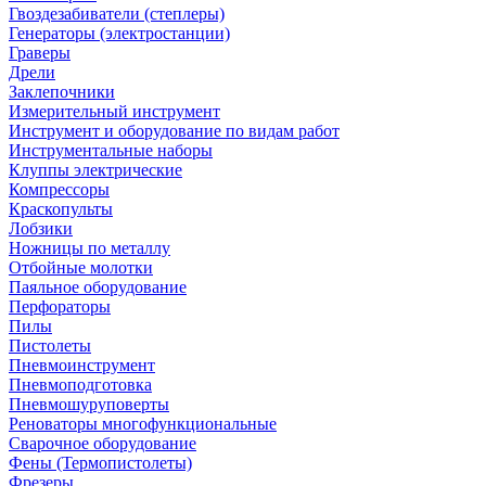
Гвоздезабиватели (степлеры)
Генераторы (электростанции)
Граверы
Дрели
Заклепочники
Измерительный инструмент
Инструмент и оборудование по видам работ
Инструментальные наборы
Клуппы электрические
Компрессоры
Краскопульты
Лобзики
Ножницы по металлу
Отбойные молотки
Паяльное оборудование
Перфораторы
Пилы
Пистолеты
Пневмоинструмент
Пневмоподготовка
Пневмошуруповерты
Реноваторы многофункциональные
Сварочное оборудование
Фены (Термопистолеты)
Фрезеры