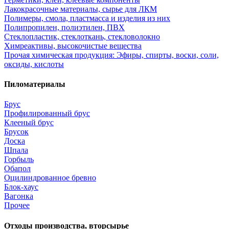
Лакокрасочные материалы, сырье для ЛКМ
Полимеры, смола, пластмасса и изделия из них
Полипропилен, полиэтилен, ПВХ
Стеклопластик, стеклоткань, стекловолокно
Химреактивы, высокочистые вещества
Прочая химическая продукция: Эфиры, спирты, воски, соли,
оксиды, кислоты
Пиломатериалы
Брус
Профилированный брус
Клееный брус
Брусок
Доска
Шпала
Горбыль
Обапол
Оцилиндрованное бревно
Блок-хаус
Вагонка
Прочее
Отходы производства, вторсырье