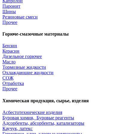
Капролон
Паронит
Шины
Резиновые смеси
Прочее
Горюче-смазочные материалы
Бензин
Керасин
Дизельное горючее
Масло
Тормозные жидкости
Охлаждающие жидкости
СОЖ
Отработка
Прочее
Химическая продукция, сырье, изделия
Асбестотехнические изделия
Буровая химия, Буровые реагенты
Адсорбенты, абсорбенты, катализаторы
Каучук, латекс
Герметики, клеи, клеевые компоненты