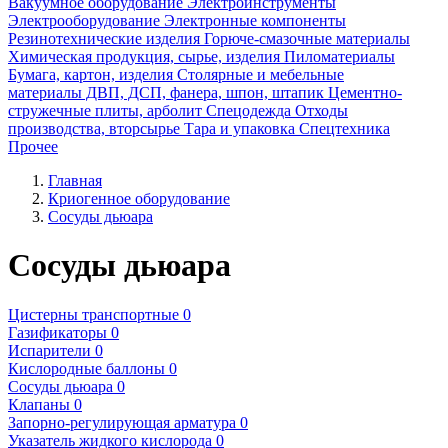
Вакуумное оборудование
Электроинструменты
Электрооборудование
Электронные компоненты
Резинотехнические изделия
Горюче-смазочные материалы
Химическая продукция, сырье, изделия
Пиломатериалы
Бумага, картон, изделия
Столярные и мебельные
материалы ДВП, ДСП, фанера, шпон, штапик
Цементно-
стружечные плиты, арболит
Спецодежда
Отходы
производства, вторсырье
Тара и упаковка
Спецтехника
Прочее
Главная
Криогенное оборудование
Сосуды дьюара
Сосуды дьюара
Цистерны транспортные
0
Газификаторы
0
Испарители
0
Кислородные баллоны
0
Сосуды дьюара
0
Клапаны
0
Запорно-регулирующая арматура
0
Указатель жидкого кислорода
0