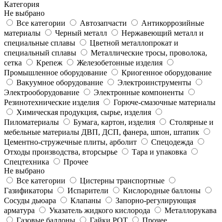
Категория
Не выбрано
Все категории
Автозапчасти
Антикоррозийные
материалы
Черный металл
Нержавеющий металл и
специальные сплавы
Цветной металлопрокат и
специальный сплавы
Металлические тросы, проволока,
сетка
Крепеж
Железобетонные изделия
Промышленное оборудование
Криогенное оборудование
Вакуумное оборудование
Электроинструменты
Электрооборудование
Электронные компоненты
Резинотехнические изделия
Горюче-смазочные материалы
Химическая продукция, сырье, изделия
Пиломатериалы
Бумага, картон, изделия
Столярные и
мебельные материалы ДВП, ДСП, фанера, шпон, штапик
Цементно-стружечные плиты, арболит
Спецодежда
Отходы производства, вторсырье
Тара и упаковка
Спецтехника
Прочее
Не выбрано
Все категории
Цистерны транспортные
Газификаторы
Испарители
Кислородные баллоны
Сосуды дьюара
Клапаны
Запорно-регулирующая
арматура
Указатель жидкого кислорода
Металлорукава
Газовые баллоны
Гайки РОТ
Прочее