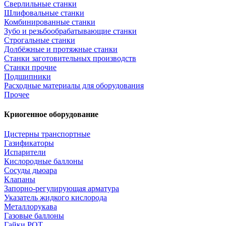
Сверлильные станки
Шлифовальные станки
Комбинированные станки
Зубо и резьбообрабатывающие станки
Строгальные станки
Долбёжные и протяжные станки
Станки заготовительных производств
Станки прочие
Подшипники
Расходные материалы для оборудования
Прочее
Криогенное оборудование
Цистерны транспортные
Газификаторы
Испарители
Кислородные баллоны
Сосуды дьюара
Клапаны
Запорно-регулирующая арматура
Указатель жидкого кислорода
Металлорукава
Газовые баллоны
Гайки РОТ