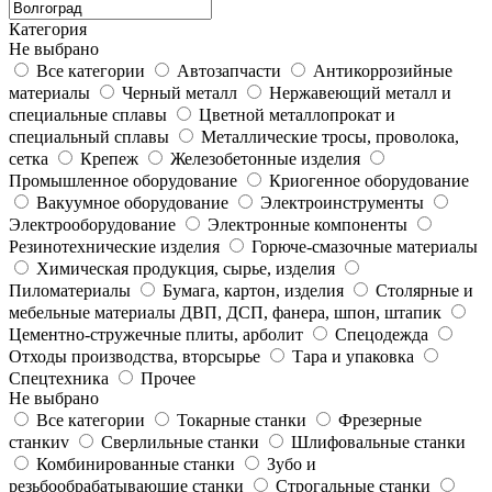
Категория
Не выбрано
Все категории
Автозапчасти
Антикоррозийные
материалы
Черный металл
Нержавеющий металл и
специальные сплавы
Цветной металлопрокат и
специальный сплавы
Металлические тросы, проволока,
сетка
Крепеж
Железобетонные изделия
Промышленное оборудование
Криогенное оборудование
Вакуумное оборудование
Электроинструменты
Электрооборудование
Электронные компоненты
Резинотехнические изделия
Горюче-смазочные материалы
Химическая продукция, сырье, изделия
Пиломатериалы
Бумага, картон, изделия
Столярные и
мебельные материалы ДВП, ДСП, фанера, шпон, штапик
Цементно-стружечные плиты, арболит
Спецодежда
Отходы производства, вторсырье
Тара и упаковка
Спецтехника
Прочее
Не выбрано
Все категории
Токарные станки
Фрезерные
станкиv
Сверлильные станки
Шлифовальные станки
Комбинированные станки
Зубо и
резьбообрабатывающие станки
Строгальные станки