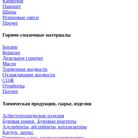
Капролон
Паронит
Шины
Резиновые смеси
Прочее
Горюче-смазочные материалы
Бензин
Керасин
Дизельное горючее
Масло
Тормозные жидкости
Охлаждающие жидкости
СОЖ
Отработка
Прочее
Химическая продукция, сырье, изделия
Асбестотехнические изделия
Буровая химия, Буровые реагенты
Адсорбенты, абсорбенты, катализаторы
Каучук, латекс
Герметики, клеи, клеевые компоненты