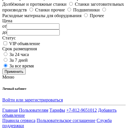
Долбёжные и протяжные станки
Станки заготовительных
производств
Станки прочие
Подшипники
Расходные материалы для оборудования
Прочее
Цена
от
до
Статус
VIP объявление
Срок размещения
За 24 часа
За 7 дней
За все время
Применить
Меню
Личный кабинет
Войти или зарегистрироваться
Главная
Пользователям
Тарифы
+7-812-9651012
Добавить
объявление
Правила сервиса
Пользовательское соглашение
Служба
поддержки