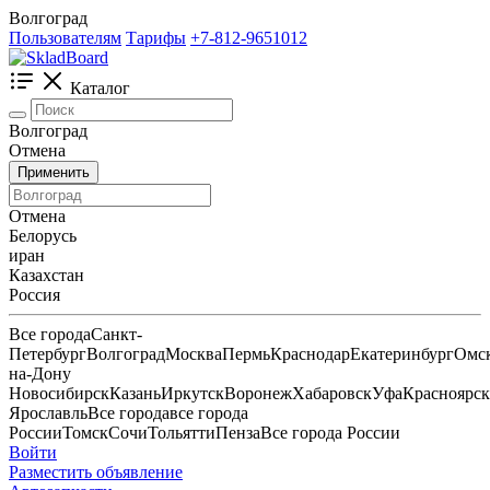
Волгоград
Пользователям
Тарифы
+7-812-9651012
Каталог
Волгоград
Отмена
Применить
Отмена
Белорусь
иран
Казахстан
Россия
Все города
Санкт-
Петербург
Волгоград
Москва
Пермь
Краснодар
Екатеринбург
Омс
на-Дону
Новосибирск
Казань
Иркутск
Воронеж
Хабаровск
Уфа
Красноярск
Ярославль
Все города
все города
России
Томск
Сочи
Тольятти
Пенза
Все города России
Войти
Разместить объявление