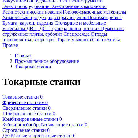
Вакуумное оборудование
Электроинструменты
Электрооборудование
Электронные компоненты
Резинотехнические изделия
Горюче-смазочные материалы
Химическая продукция, сырье, изделия
Пиломатериалы
Бумага, картон, изделия
Столярные и мебельные
материалы ДВП, ДСП, фанера, шпон, штапик
Цементно-
стружечные плиты, арболит
Спецодежда
Отходы
производства, вторсырье
Тара и упаковка
Спецтехника
Прочее
Главная
Промышленное оборудование
Токарные станки
Токарные станки
Токарные станки
0
Фрезерные станкиv
0
Сверлильные станки
0
Шлифовальные станки
0
Комбинированные станки
0
Зубо и резьбообрабатывающие станки
0
Строгальные станки
0
Долбёжные и протяжные станки
0