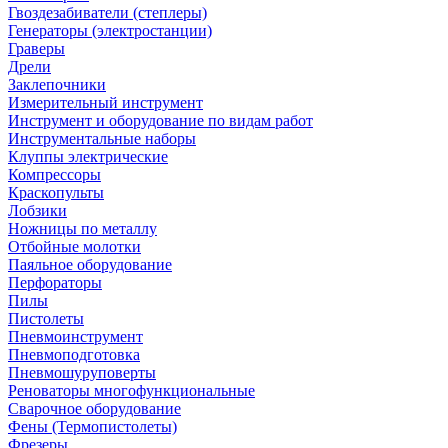
Гвоздезабиватели (степлеры)
Генераторы (электростанции)
Граверы
Дрели
Заклепочники
Измерительный инструмент
Инструмент и оборудование по видам работ
Инструментальные наборы
Клуппы электрические
Компрессоры
Краскопульты
Лобзики
Ножницы по металлу
Отбойные молотки
Паяльное оборудование
Перфораторы
Пилы
Пистолеты
Пневмоинструмент
Пневмоподготовка
Пневмошуруповерты
Реноваторы многофункциональные
Сварочное оборудование
Фены (Термопистолеты)
Фрезеры