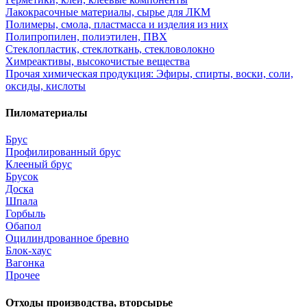
Лакокрасочные материалы, сырье для ЛКМ
Полимеры, смола, пластмасса и изделия из них
Полипропилен, полиэтилен, ПВХ
Стеклопластик, стеклоткань, стекловолокно
Химреактивы, высокочистые вещества
Прочая химическая продукция: Эфиры, спирты, воски, соли,
оксиды, кислоты
Пиломатериалы
Брус
Профилированный брус
Клееный брус
Брусок
Доска
Шпала
Горбыль
Обапол
Оцилиндрованное бревно
Блок-хаус
Вагонка
Прочее
Отходы производства, вторсырье