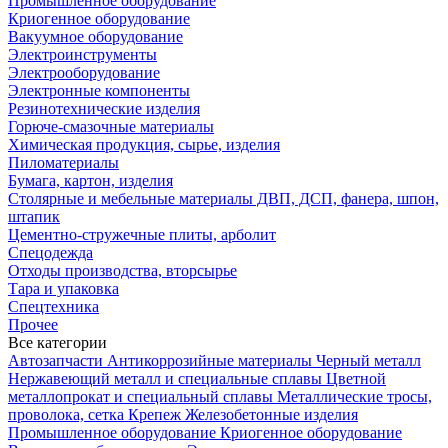
Промышленное оборудование
Криогенное оборудование
Вакуумное оборудование
Электроинструменты
Электрооборудование
Электронные компоненты
Резинотехнические изделия
Горюче-смазочные материалы
Химическая продукция, сырье, изделия
Пиломатериалы
Бумага, картон, изделия
Столярные и мебельные материалы ДВП, ДСП, фанера, шпон,
штапик
Цементно-стружечные плиты, арболит
Спецодежда
Отходы производства, вторсырье
Тара и упаковка
Спецтехника
Прочее
Все категории
Автозапчасти
Антикоррозийные материалы
Черный металл
Нержавеющий металл и специальные сплавы
Цветной
металлопрокат и специальный сплавы
Металлические тросы,
проволока, сетка
Крепеж
Железобетонные изделия
Промышленное оборудование
Криогенное оборудование