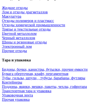
Жидкие отходы
Лом и отходы драгметаллов
Макулатура
Отходы полимеров и пластмасс
Отходы химической промышленности
Тряпье и текстильные отходы
Цветной металлолом
Черный металлолом
Шины и резиновые отходы
Электронный лом
Прочие отходы
Тара и упаковка
Бидоны, бочки, канистры, бутылки, прочие емкости
Бумага оберточная, крафт, пергаментная
Тубы, гильзы, шпули, , тубусы, барабаны, футляры
Контейнеры
Поддоны, ящики, мешки, пакеты, чехлы, гофротара
Транспортная тара и упаковка
Упаковочная лента
Прочая упаковка