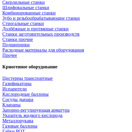
Сверлильные станки
Шлифовальные станки
Комбинированные станки
Зубо и резьбообрабатывающие станки
Строгальные станки
Долбёжные и протяжные станки
Станки заготовительных производств
Станки прочие
Подшипники
Расходные материалы для оборудования
Прочее
Криогенное оборудование
Цистерны транспортные
Газификаторы
Испарители
Кислородные баллоны
Сосуды дьюара
Клапаны
Запорно-регулирующая арматура
Указатель жидкого кислорода
Металлорукава
Газовые баллоны
Гайки РОТ