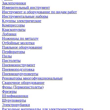
Заклепочники
Измерительный инструмент
Инструмент и оборудование по видам работ
Инструментальные наборы
Клуппы электрические
Компрессоры
Краскопульты
Лобзики
Ножницы по металлу
Отбойные молотки
Паяльное оборудование
Перфораторы
Пилы
Пистолеты
Пневмоинструмент
Пневмоподготовка
Пневмошуруповерты
Реноваторы многофункциональные
Сварочное оборудование
Фены (Термопистолеты)
Фрезеры
Шлифмашинки
Шуруповерты
Электрорубанки
Расходные материаллы для электроинструмента