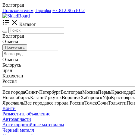
Волгоград
Пользователям
Тарифы
+7-812-9651012
Каталог
Волгоград
Отмена
Применить
Отмена
Белорусь
иран
Казахстан
Россия
Все города
Санкт-Петербург
Волгоград
Москва
Пермь
Краснодар
Новосибирск
Казань
Иркутск
Воронеж
Хабаровск
Уфа
Красноярск
Ярославль
Все города
все города России
Томск
Сочи
Тольятти
Пен
Войти
Разместить объявление
Автозапчасти
Антикоррозийные материалы
Черный металл