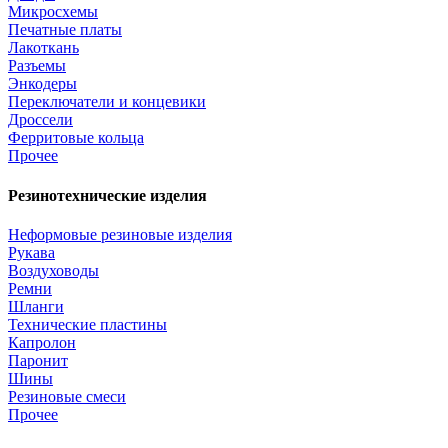
Микросхемы
Печатные платы
Лакоткань
Разъемы
Энкодеры
Переключатели и концевики
Дроссели
Ферритовые кольца
Прочее
Резинотехнические изделия
Неформовые резиновые изделия
Рукава
Воздуховоды
Ремни
Шланги
Технические пластины
Капролон
Паронит
Шины
Резиновые смеси
Прочее