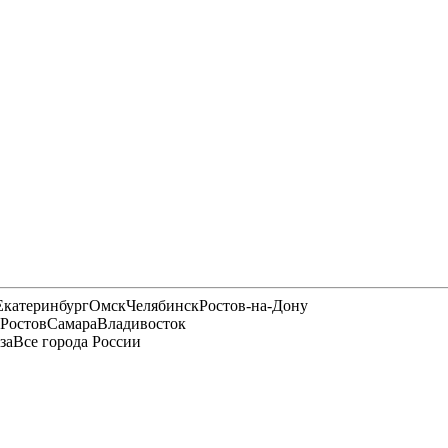
Екатеринбург
Омск
Челябинск
Ростов-на-Дону
Ростов
Самара
Владивосток
за
Все города России