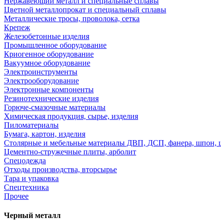
Нержавеющий металл и специальные сплавы
Цветной металлопрокат и специальный сплавы
Металлические тросы, проволока, сетка
Крепеж
Железобетонные изделия
Промышленное оборудование
Криогенное оборудование
Вакуумное оборудование
Электроинструменты
Электрооборудование
Электронные компоненты
Резинотехнические изделия
Горюче-смазочные материалы
Химическая продукция, сырье, изделия
Пиломатериалы
Бумага, картон, изделия
Столярные и мебельные материалы ДВП, ДСП, фанера, шпон, 
Цементно-стружечные плиты, арболит
Спецодежда
Отходы производства, вторсырье
Тара и упаковка
Спецтехника
Прочее
Черный металл