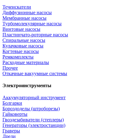
Течеискатели
Диффузионные насосы
Мембранные насосы
Турбомолекулярные насосы
Винтовые насосы
Пластинчато-роторные насосы
Спиральные насосы
Кулачковые насосы
Когтевые насосы
Ремкомплекты
Расходные материалы
Прочее
Откачные вакуумные системы
Электроинструменты
Аккумуляторный инструмент
Болгарки
Бороздоделы (штроборезы)
Гайковерты
Гвоздезабиватели (степлеры)
Генераторы (электростанции)
Граверы
Дрели