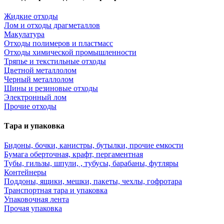
Жидкие отходы
Лом и отходы драгметаллов
Макулатура
Отходы полимеров и пластмасс
Отходы химической промышленности
Тряпье и текстильные отходы
Цветной металлолом
Черный металлолом
Шины и резиновые отходы
Электронный лом
Прочие отходы
Тара и упаковка
Бидоны, бочки, канистры, бутылки, прочие емкости
Бумага оберточная, крафт, пергаментная
Тубы, гильзы, шпули, , тубусы, барабаны, футляры
Контейнеры
Поддоны, ящики, мешки, пакеты, чехлы, гофротара
Транспортная тара и упаковка
Упаковочная лента
Прочая упаковка