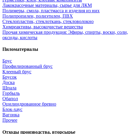
Лакокрасочные материалы, сырье для ЛКМ
Полимеры, смола, пластмасса и изделия из них
Полипропилен, полиэтилен, ПВХ
Стеклопластик, стеклоткань, стекловолокно
Химреактивы, высокочистые вещества
Прочая химическая продукция: Эфиры, спирты, воски, соли,
оксиды, кислоты
Пиломатериалы
Брус
Профилированный брус
Клееный брус
Брусок
Доска
Шпала
Горбыль
Обапол
Оцилиндрованное бревно
Блок-хаус
Вагонка
Прочее
Отходы производства, вторсырье