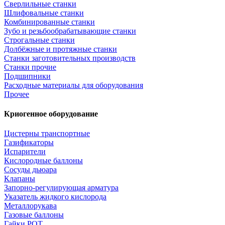
Сверлильные станки
Шлифовальные станки
Комбинированные станки
Зубо и резьбообрабатывающие станки
Строгальные станки
Долбёжные и протяжные станки
Станки заготовительных производств
Станки прочие
Подшипники
Расходные материалы для оборудования
Прочее
Криогенное оборудование
Цистерны транспортные
Газификаторы
Испарители
Кислородные баллоны
Сосуды дьюара
Клапаны
Запорно-регулирующая арматура
Указатель жидкого кислорода
Металлорукава
Газовые баллоны
Гайки РОТ