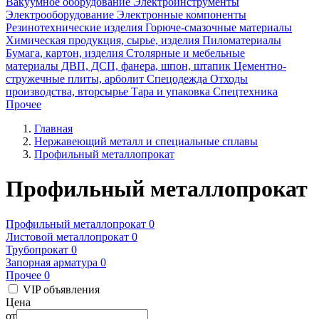
Вакуумное оборудование
Электроинструменты
Электрооборудование
Электронные компоненты
Резинотехнические изделия
Горюче-смазочные материалы
Химическая продукция, сырье, изделия
Пиломатериалы
Бумага, картон, изделия
Столярные и мебельные
материалы ДВП, ДСП, фанера, шпон, штапик
Цементно-
стружечные плиты, арболит
Спецодежда
Отходы
производства, вторсырье
Тара и упаковка
Спецтехника
Прочее
Главная
Нержавеющий металл и специальные сплавы
Профильный металлопрокат
Профильный металлопрокат
Профильный металлопрокат
0
Листовой металлопрокат
0
Трубопрокат
0
Запорная арматура
0
Прочее
0
VIP объявления
Цена
от