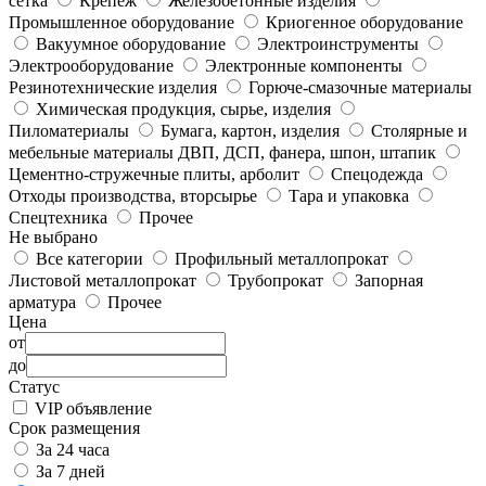
сетка
Крепеж
Железобетонные изделия
Промышленное оборудование
Криогенное оборудование
Вакуумное оборудование
Электроинструменты
Электрооборудование
Электронные компоненты
Резинотехнические изделия
Горюче-смазочные материалы
Химическая продукция, сырье, изделия
Пиломатериалы
Бумага, картон, изделия
Столярные и
мебельные материалы ДВП, ДСП, фанера, шпон, штапик
Цементно-стружечные плиты, арболит
Спецодежда
Отходы производства, вторсырье
Тара и упаковка
Спецтехника
Прочее
Не выбрано
Все категории
Профильный металлопрокат
Листовой металлопрокат
Трубопрокат
Запорная
арматура
Прочее
Цена
от
до
Статус
VIP объявление
Срок размещения
За 24 часа
За 7 дней