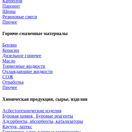
Капролон
Паронит
Шины
Резиновые смеси
Прочее
Горюче-смазочные материалы
Бензин
Керасин
Дизельное горючее
Масло
Тормозные жидкости
Охлаждающие жидкости
СОЖ
Отработка
Прочее
Химическая продукция, сырье, изделия
Асбестотехнические изделия
Буровая химия, Буровые реагенты
Адсорбенты, абсорбенты, катализаторы
Каучук, латекс
Герметики, клеи, клеевые компоненты