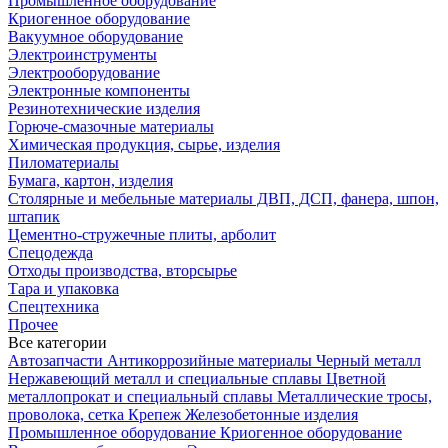
Промышленное оборудование
Криогенное оборудование
Вакуумное оборудование
Электроинструменты
Электрооборудование
Электронные компоненты
Резинотехнические изделия
Горюче-смазочные материалы
Химическая продукция, сырье, изделия
Пиломатериалы
Бумага, картон, изделия
Столярные и мебельные материалы ДВП, ДСП, фанера, шпон,
штапик
Цементно-стружечные плиты, арболит
Спецодежда
Отходы производства, вторсырье
Тара и упаковка
Спецтехника
Прочее
Все категории
Автозапчасти
Антикоррозийные материалы
Черный металл
Нержавеющий металл и специальные сплавы
Цветной
металлопрокат и специальный сплавы
Металлические тросы,
проволока, сетка
Крепеж
Железобетонные изделия
Промышленное оборудование
Криогенное оборудование