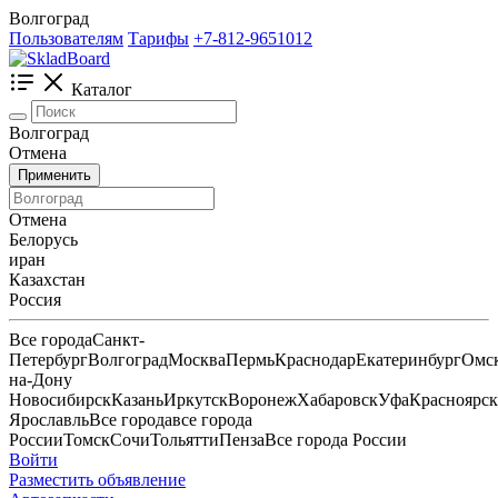
Волгоград
Пользователям
Тарифы
+7-812-9651012
Каталог
Волгоград
Отмена
Применить
Отмена
Белорусь
иран
Казахстан
Россия
Все города
Санкт-
Петербург
Волгоград
Москва
Пермь
Краснодар
Екатеринбург
Омс
на-Дону
Новосибирск
Казань
Иркутск
Воронеж
Хабаровск
Уфа
Красноярск
Ярославль
Все города
все города
России
Томск
Сочи
Тольятти
Пенза
Все города России
Войти
Разместить объявление