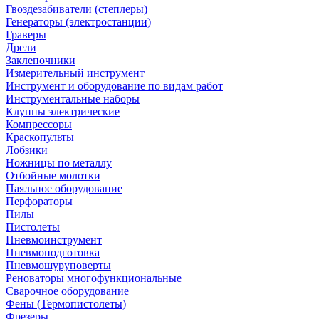
Гвоздезабиватели (степлеры)
Генераторы (электростанции)
Граверы
Дрели
Заклепочники
Измерительный инструмент
Инструмент и оборудование по видам работ
Инструментальные наборы
Клуппы электрические
Компрессоры
Краскопульты
Лобзики
Ножницы по металлу
Отбойные молотки
Паяльное оборудование
Перфораторы
Пилы
Пистолеты
Пневмоинструмент
Пневмоподготовка
Пневмошуруповерты
Реноваторы многофункциональные
Сварочное оборудование
Фены (Термопистолеты)
Фрезеры