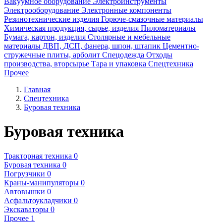
Вакуумное оборудование
Электроинструменты
Электрооборудование
Электронные компоненты
Резинотехнические изделия
Горюче-смазочные материалы
Химическая продукция, сырье, изделия
Пиломатериалы
Бумага, картон, изделия
Столярные и мебельные
материалы ДВП, ДСП, фанера, шпон, штапик
Цементно-
стружечные плиты, арболит
Спецодежда
Отходы
производства, вторсырье
Тара и упаковка
Спецтехника
Прочее
Главная
Спецтехника
Буровая техника
Буровая техника
Тракторная техника
0
Буровая техника
0
Погрузчики
0
Краны-манипуляторы
0
Автовышки
0
Асфальтоукладчики
0
Экскаваторы
0
Прочее
1