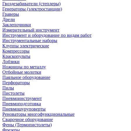
Гвоздезабиватели (степлеры)
Генераторы (электростанции)
Граверы
Дрели
Заклепочники
Измерительный инструмент
Инструмент и оборудование по видам работ
Инструментальные наборы
Клуппы электрические
Компрессоры
Краскопульты
Лобзики
Ножницы по металлу
Отбойные молотки
Паяльное оборудование
Перфораторы
Пилы
Пистолеты
Пневмоинструмент
Пневмоподготовка
Пневмошуруповерты
Реноваторы многофункциональные
Сварочное оборудование
Фены (Термопистолеты)
Фрезеры