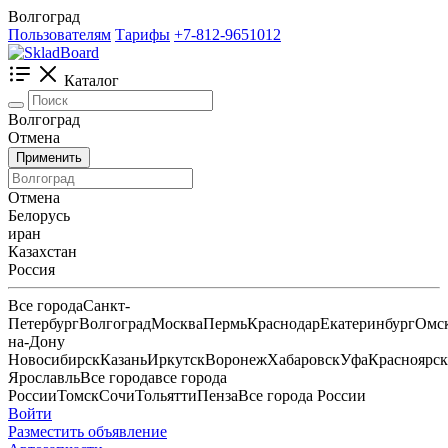
Волгоград
Пользователям
Тарифы
+7-812-9651012
Каталог
Волгоград
Отмена
Применить
Отмена
Белорусь
иран
Казахстан
Россия
Все города
Санкт-
Петербург
Волгоград
Москва
Пермь
Краснодар
Екатеринбург
Омс
на-Дону
Новосибирск
Казань
Иркутск
Воронеж
Хабаровск
Уфа
Красноярск
Ярославль
Все города
все города
России
Томск
Сочи
Тольятти
Пенза
Все города России
Войти
Разместить объявление