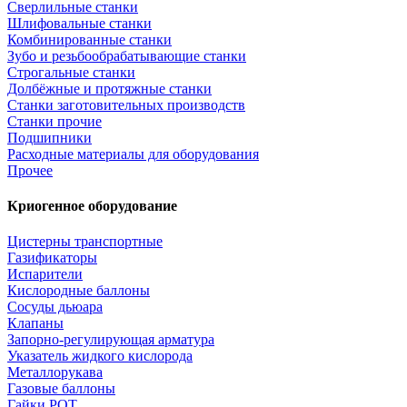
Сверлильные станки
Шлифовальные станки
Комбинированные станки
Зубо и резьбообрабатывающие станки
Строгальные станки
Долбёжные и протяжные станки
Станки заготовительных производств
Станки прочие
Подшипники
Расходные материалы для оборудования
Прочее
Криогенное оборудование
Цистерны транспортные
Газификаторы
Испарители
Кислородные баллоны
Сосуды дьюара
Клапаны
Запорно-регулирующая арматура
Указатель жидкого кислорода
Металлорукава
Газовые баллоны
Гайки РОТ