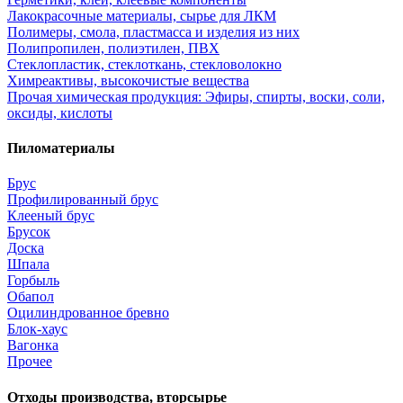
Лакокрасочные материалы, сырье для ЛКМ
Полимеры, смола, пластмасса и изделия из них
Полипропилен, полиэтилен, ПВХ
Стеклопластик, стеклоткань, стекловолокно
Химреактивы, высокочистые вещества
Прочая химическая продукция: Эфиры, спирты, воски, соли,
оксиды, кислоты
Пиломатериалы
Брус
Профилированный брус
Клееный брус
Брусок
Доска
Шпала
Горбыль
Обапол
Оцилиндрованное бревно
Блок-хаус
Вагонка
Прочее
Отходы производства, вторсырье