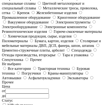
специальные сплавы
Цветной металлопрокат и
специальный сплавы
Металлические тросы, проволока,
сетка
Крепеж
Железобетонные изделия
Промышленное оборудование
Криогенное оборудование
Вакуумное оборудование
Электроинструменты
Электрооборудование
Электронные компоненты
Резинотехнические изделия
Горюче-смазочные материалы
Химическая продукция, сырье, изделия
Пиломатериалы
Бумага, картон, изделия
Столярные и
мебельные материалы ДВП, ДСП, фанера, шпон, штапик
Цементно-стружечные плиты, арболит
Спецодежда
Отходы производства, вторсырье
Тара и упаковка
Спецтехника
Прочее
Не выбрано
Все категории
Тракторная техника
Буровая
техника
Погрузчики
Краны-манипуляторы
Автовышки
Асфальтоукладчики
Экскаваторы
Прочее
Цена
от
до
Статус