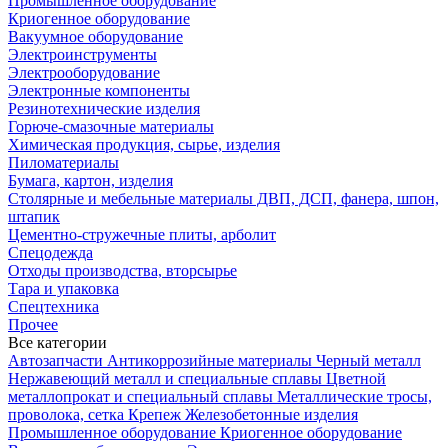
Промышленное оборудование
Криогенное оборудование
Вакуумное оборудование
Электроинструменты
Электрооборудование
Электронные компоненты
Резинотехнические изделия
Горюче-смазочные материалы
Химическая продукция, сырье, изделия
Пиломатериалы
Бумага, картон, изделия
Столярные и мебельные материалы ДВП, ДСП, фанера, шпон,
штапик
Цементно-стружечные плиты, арболит
Спецодежда
Отходы производства, вторсырье
Тара и упаковка
Спецтехника
Прочее
Все категории
Автозапчасти
Антикоррозийные материалы
Черный металл
Нержавеющий металл и специальные сплавы
Цветной
металлопрокат и специальный сплавы
Металлические тросы,
проволока, сетка
Крепеж
Железобетонные изделия
Промышленное оборудование
Криогенное оборудование