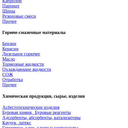
Капролон
Паронит
Шины
Резиновые смеси
Прочее
Горюче-смазочные материалы
Бензин
Керасин
Дизельное горючее
Масло
Тормозные жидкости
Охлаждающие жидкости
СОЖ
Отработка
Прочее
Химическая продукция, сырье, изделия
Асбестотехнические изделия
Буровая химия, Буровые реагенты
Адсорбенты, абсорбенты, катализаторы
Каучук, латекс
Герметики, клеи, клеевые компоненты