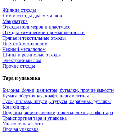
Жидкие отходы
Лом и отходы драгметаллов
Макулатура
Отходы полимеров и пластмасс
Отходы химической промышленности
Тряпье и текстильные отходы
Цветной металлолом
Черный металлолом
Шины и резиновые отходы
Электронный лом
Прочие отходы
Тара и упаковка
Бидоны, бочки, канистры, бутылки, прочие емкости
Бумага оберточная, крафт, пергаментная
Тубы, гильзы, шпули, , тубусы, барабаны, футляры
Контейнеры
Поддоны, ящики, мешки, пакеты, чехлы, гофротара
Транспортная тара и упаковка
Упаковочная лента
Прочая упаковка