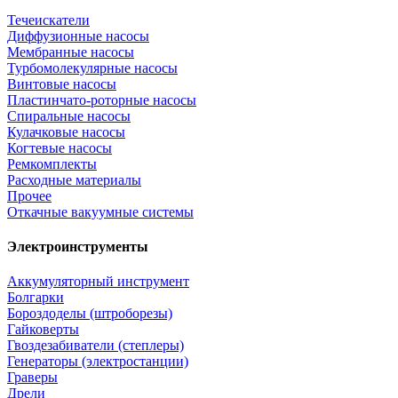
Течеискатели
Диффузионные насосы
Мембранные насосы
Турбомолекулярные насосы
Винтовые насосы
Пластинчато-роторные насосы
Спиральные насосы
Кулачковые насосы
Когтевые насосы
Ремкомплекты
Расходные материалы
Прочее
Откачные вакуумные системы
Электроинструменты
Аккумуляторный инструмент
Болгарки
Бороздоделы (штроборезы)
Гайковерты
Гвоздезабиватели (степлеры)
Генераторы (электростанции)
Граверы
Дрели