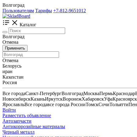
Волгоград
Пользователям
Тарифы
+7-812-9651012
Каталог
Волгоград
Отмена
Применить
Отмена
Белорусь
иран
Казахстан
Россия
Все города
Санкт-Петербург
Волгоград
Москва
Пермь
Краснодар
Новосибирск
Казань
Иркутск
Воронеж
Хабаровск
Уфа
Красноярск
Ярославль
Все города
все города России
Томск
Сочи
Тольятти
Пен
Войти
Разместить объявление
Автозапчасти
Антикоррозийные материалы
Черный металл