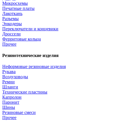
Микросхемы
Печатные платы
Лакоткань
Разъемы
Энкодеры
Переключатели и концевики
Дроссели
Ферритовые кольца
Прочее
Резинотехнические изделия
Неформовые резиновые изделия
Рукава
Воздуховоды
Ремни
Шланги
Технические пластины
Капролон
Паронит
Шины
Резиновые смеси
Прочее