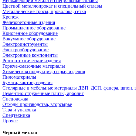
Нержавеющий металл и специальные сплавы
Цветной металлопрокат и специальный сплавы
Металлические тросы, проволока, сетка
Крепеж
Железобетонные изделия
Промышленное оборудование
Криогенное оборудование
Вакуумное оборудование
Электроинструменты
Электрооборудование
Электронные компоненты
Резинотехнические изделия
Горюче-смазочные материалы
Химическая продукция, сырье, изделия
Пиломатериалы
Бумага, картон, изделия
Столярные и мебельные материалы ДВП, ДСП, фанера, шпон, 
Цементно-стружечные плиты, арболит
Спецодежда
Отходы производства, вторсырье
Тара и упаковка
Спецтехника
Прочее
Черный металл