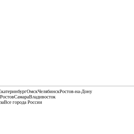
Екатеринбург
Омск
Челябинск
Ростов-на-Дону
Ростов
Самара
Владивосток
за
Все города России