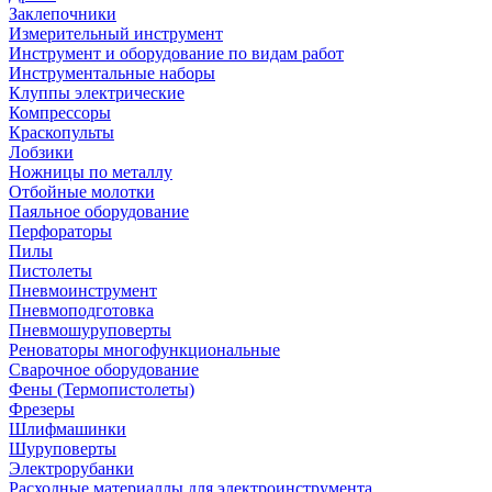
Заклепочники
Измерительный инструмент
Инструмент и оборудование по видам работ
Инструментальные наборы
Клуппы электрические
Компрессоры
Краскопульты
Лобзики
Ножницы по металлу
Отбойные молотки
Паяльное оборудование
Перфораторы
Пилы
Пистолеты
Пневмоинструмент
Пневмоподготовка
Пневмошуруповерты
Реноваторы многофункциональные
Сварочное оборудование
Фены (Термопистолеты)
Фрезеры
Шлифмашинки
Шуруповерты
Электрорубанки
Расходные материаллы для электроинструмента