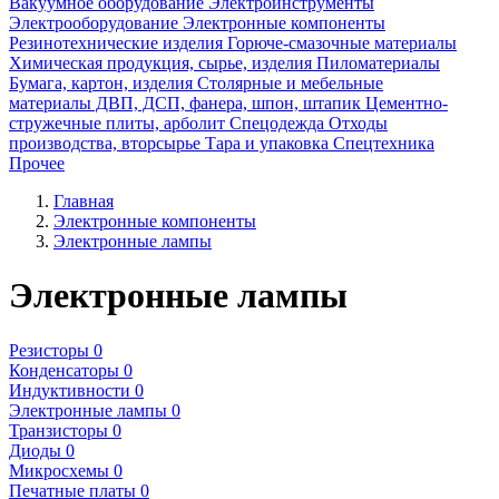
Вакуумное оборудование
Электроинструменты
Электрооборудование
Электронные компоненты
Резинотехнические изделия
Горюче-смазочные материалы
Химическая продукция, сырье, изделия
Пиломатериалы
Бумага, картон, изделия
Столярные и мебельные
материалы ДВП, ДСП, фанера, шпон, штапик
Цементно-
стружечные плиты, арболит
Спецодежда
Отходы
производства, вторсырье
Тара и упаковка
Спецтехника
Прочее
Главная
Электронные компоненты
Электронные лампы
Электронные лампы
Резисторы
0
Конденсаторы
0
Индуктивности
0
Электронные лампы
0
Транзисторы
0
Диоды
0
Микросхемы
0
Печатные платы
0