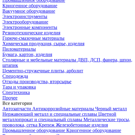
Промышленное оборудование
Криогенное оборудование
Вакуумное оборудование
Электроинструменты
Электрооборудование
Электронные компоненты
Резинотехнические изделия
Горюче-смазочные материалы
Химическая продукция, сырье, изделия
Пиломатериалы
Бумага, картон, изделия
Столярные и мебельные материалы ДВП, ДСП, фанера, шпон,
штапик
Цементно-стружечные плиты, арболит
Спецодежда
Отходы производства, вторсырье
Тара и упаковка
Спецтехника
Прочее
Все категории
Автозапчасти
Антикоррозийные материалы
Черный металл
Нержавеющий металл и специальные сплавы
Цветной
металлопрокат и специальный сплавы
Металлические тросы,
проволока, сетка
Крепеж
Железобетонные изделия
Промышленное оборудование
Криогенное оборудование