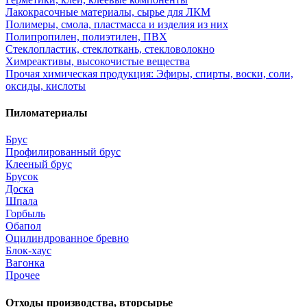
Лакокрасочные материалы, сырье для ЛКМ
Полимеры, смола, пластмасса и изделия из них
Полипропилен, полиэтилен, ПВХ
Стеклопластик, стеклоткань, стекловолокно
Химреактивы, высокочистые вещества
Прочая химическая продукция: Эфиры, спирты, воски, соли,
оксиды, кислоты
Пиломатериалы
Брус
Профилированный брус
Клееный брус
Брусок
Доска
Шпала
Горбыль
Обапол
Оцилиндрованное бревно
Блок-хаус
Вагонка
Прочее
Отходы производства, вторсырье