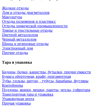
Жидкие отходы
Лом и отходы драгметаллов
Макулатура
Отходы полимеров и пластмасс
Отходы химической промышленности
Тряпье и текстильные отходы
Цветной металлолом
Черный металлолом
Шины и резиновые отходы
Электронный лом
Прочие отходы
Тара и упаковка
Бидоны, бочки, канистры, бутылки, прочие емкости
Бумага оберточная, крафт, пергаментная
Тубы, гильзы, шпули, , тубусы, барабаны, футляры
Контейнеры
Поддоны, ящики, мешки, пакеты, чехлы, гофротара
Транспортная тара и упаковка
Упаковочная лента
Прочая упаковка