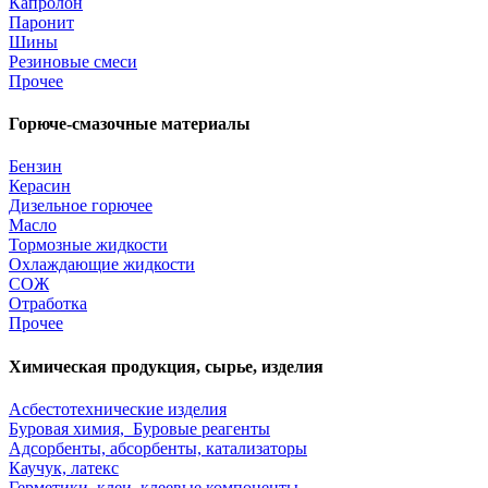
Капролон
Паронит
Шины
Резиновые смеси
Прочее
Горюче-смазочные материалы
Бензин
Керасин
Дизельное горючее
Масло
Тормозные жидкости
Охлаждающие жидкости
СОЖ
Отработка
Прочее
Химическая продукция, сырье, изделия
Асбестотехнические изделия
Буровая химия, Буровые реагенты
Адсорбенты, абсорбенты, катализаторы
Каучук, латекс
Герметики, клеи, клеевые компоненты