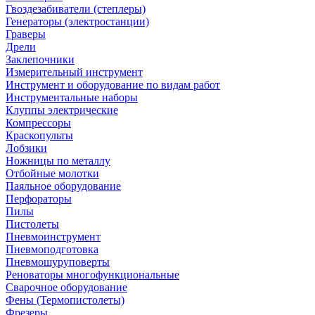
Гвоздезабиватели (степлеры)
Генераторы (электростанции)
Граверы
Дрели
Заклепочники
Измерительный инструмент
Инструмент и оборудование по видам работ
Инструментальные наборы
Клуппы электрические
Компрессоры
Краскопульты
Лобзики
Ножницы по металлу
Отбойные молотки
Паяльное оборудование
Перфораторы
Пилы
Пистолеты
Пневмоинструмент
Пневмоподготовка
Пневмошуруповерты
Реноваторы многофункциональные
Сварочное оборудование
Фены (Термопистолеты)
Фрезеры