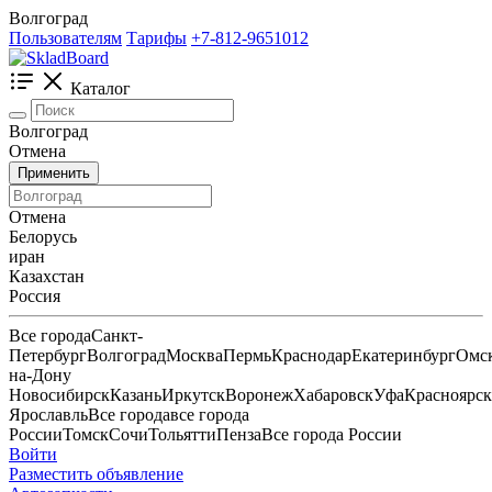
Волгоград
Пользователям
Тарифы
+7-812-9651012
Каталог
Волгоград
Отмена
Применить
Отмена
Белорусь
иран
Казахстан
Россия
Все города
Санкт-
Петербург
Волгоград
Москва
Пермь
Краснодар
Екатеринбург
Омс
на-Дону
Новосибирск
Казань
Иркутск
Воронеж
Хабаровск
Уфа
Красноярск
Ярославль
Все города
все города
России
Томск
Сочи
Тольятти
Пенза
Все города России
Войти
Разместить объявление