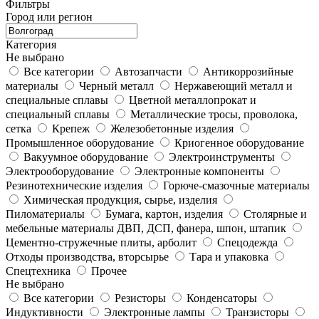
Фильтры
Город или регион
Категория
Не выбрано
Все категории
Автозапчасти
Антикоррозийные
материалы
Черный металл
Нержавеющий металл и
специальные сплавы
Цветной металлопрокат и
специальный сплавы
Металлические тросы, проволока,
сетка
Крепеж
Железобетонные изделия
Промышленное оборудование
Криогенное оборудование
Вакуумное оборудование
Электроинструменты
Электрооборудование
Электронные компоненты
Резинотехнические изделия
Горюче-смазочные материалы
Химическая продукция, сырье, изделия
Пиломатериалы
Бумага, картон, изделия
Столярные и
мебельные материалы ДВП, ДСП, фанера, шпон, штапик
Цементно-стружечные плиты, арболит
Спецодежда
Отходы производства, вторсырье
Тара и упаковка
Спецтехника
Прочее
Не выбрано
Все категории
Резисторы
Конденсаторы
Индуктивности
Электронные лампы
Транзисторы