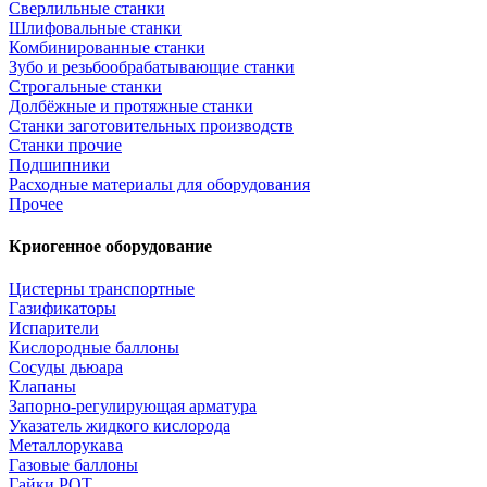
Сверлильные станки
Шлифовальные станки
Комбинированные станки
Зубо и резьбообрабатывающие станки
Строгальные станки
Долбёжные и протяжные станки
Станки заготовительных производств
Станки прочие
Подшипники
Расходные материалы для оборудования
Прочее
Криогенное оборудование
Цистерны транспортные
Газификаторы
Испарители
Кислородные баллоны
Сосуды дьюара
Клапаны
Запорно-регулирующая арматура
Указатель жидкого кислорода
Металлорукава
Газовые баллоны
Гайки РОТ