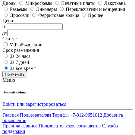
Диоды
Микросхемы
Печатные платы
Лакоткань
Разъемы
Энкодеры
Переключатели и концевики
Дроссели
Ферритовые кольца
Прочее
Цена
от
до
Статус
VIP объявление
Срок размещения
За 24 часа
За 7 дней
За все время
Применить
Меню
Личный кабинет
Войти или зарегистрироваться
Главная
Пользователям
Тарифы
+7-812-9651012
Добавить
объявление
Правила сервиса
Пользовательское соглашение
Служба
поддержки