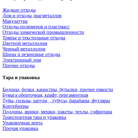
Жидкие отходы
Лом и отходы драгметаллов
Макулатура
Отходы полимеров и пластмасс
Отходы химической промышленности
Тряпье и текстильные отходы
Цветной металлолом
Черный металлолом
Шины и резиновые отходы
Электронный лом
Прочие отходы
Тара и упаковка
Бидоны, бочки, канистры, бутылки, прочие емкости
Бумага оберточная, крафт, пергаментная
Тубы, гильзы, шпули, , тубусы, барабаны, футляры
Контейнеры
Поддоны, ящики, мешки, пакеты, чехлы, гофротара
Транспортная тара и упаковка
Упаковочная лента
Прочая упаковка