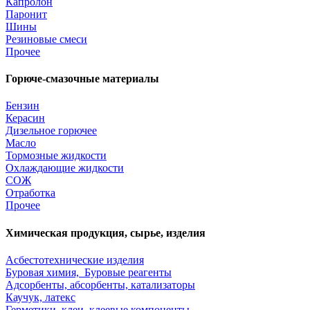
Капролон
Паронит
Шины
Резиновые смеси
Прочее
Горюче-смазочные материалы
Бензин
Керасин
Дизельное горючее
Масло
Тормозные жидкости
Охлаждающие жидкости
СОЖ
Отработка
Прочее
Химическая продукция, сырье, изделия
Асбестотехнические изделия
Буровая химия, Буровые реагенты
Адсорбенты, абсорбенты, катализаторы
Каучук, латекс
Герметики, клеи, клеевые компоненты