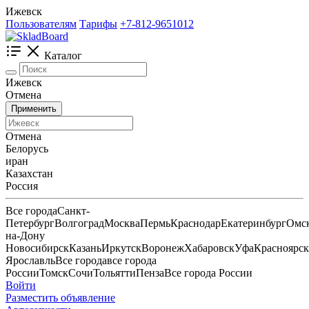
Ижевск
Пользователям
Тарифы
+7-812-9651012
Каталог
Ижевск
Отмена
Применить
Отмена
Белорусь
иран
Казахстан
Россия
Все города
Санкт-
Петербург
Волгоград
Москва
Пермь
Краснодар
Екатеринбург
Омс
на-Дону
Новосибирск
Казань
Иркутск
Воронеж
Хабаровск
Уфа
Красноярск
Ярославль
Все города
все города
России
Томск
Сочи
Тольятти
Пенза
Все города России
Войти
Разместить объявление