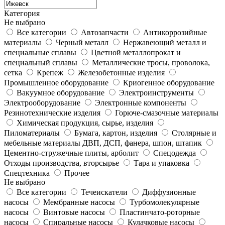
Категория
Не выбрано
Все категории
Автозапчасти
Антикоррозийные
материалы
Черный металл
Нержавеющий металл и
специальные сплавы
Цветной металлопрокат и
специальный сплавы
Металлические тросы, проволока,
сетка
Крепеж
Железобетонные изделия
Промышленное оборудование
Криогенное оборудование
Вакуумное оборудование
Электроинструменты
Электрооборудование
Электронные компоненты
Резинотехнические изделия
Горюче-смазочные материалы
Химическая продукция, сырье, изделия
Пиломатериалы
Бумага, картон, изделия
Столярные и
мебельные материалы ДВП, ДСП, фанера, шпон, штапик
Цементно-стружечные плиты, арболит
Спецодежда
Отходы производства, вторсырье
Тара и упаковка
Спецтехника
Прочее
Не выбрано
Все категории
Течеискатели
Диффузионные
насосы
Мембранные насосы
Турбомолекулярные
насосы
Винтовые насосы
Пластинчато-роторные
насосы
Спиральные насосы
Кулачковые насосы