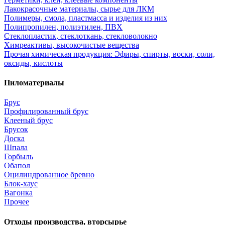
Лакокрасочные материалы, сырье для ЛКМ
Полимеры, смола, пластмасса и изделия из них
Полипропилен, полиэтилен, ПВХ
Стеклопластик, стеклоткань, стекловолокно
Химреактивы, высокочистые вещества
Прочая химическая продукция: Эфиры, спирты, воски, соли,
оксиды, кислоты
Пиломатериалы
Брус
Профилированный брус
Клееный брус
Брусок
Доска
Шпала
Горбыль
Обапол
Оцилиндрованное бревно
Блок-хаус
Вагонка
Прочее
Отходы производства, вторсырье