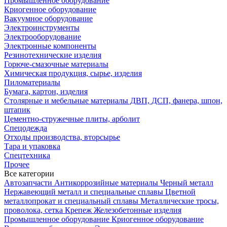
Промышленное оборудование
Криогенное оборудование
Вакуумное оборудование
Электроинструменты
Электрооборудование
Электронные компоненты
Резинотехнические изделия
Горюче-смазочные материалы
Химическая продукция, сырье, изделия
Пиломатериалы
Бумага, картон, изделия
Столярные и мебельные материалы ДВП, ДСП, фанера, шпон,
штапик
Цементно-стружечные плиты, арболит
Спецодежда
Отходы производства, вторсырье
Тара и упаковка
Спецтехника
Прочее
Все категории
Автозапчасти
Антикоррозийные материалы
Черный металл
Нержавеющий металл и специальные сплавы
Цветной
металлопрокат и специальный сплавы
Металлические тросы,
проволока, сетка
Крепеж
Железобетонные изделия
Промышленное оборудование
Криогенное оборудование