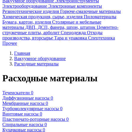
Вакуумное оборудование
Электроинструменты
Электрооборудование
Электронные компоненты
Резинотехнические изделия
Горюче-смазочные материалы
Химическая продукция, сырье, изделия
Пиломатериалы
Бумага, картон, изделия
Столярные и мебельные
материалы ДВП, ДСП, фанера, шпон, штапик
Цементно-
стружечные плиты, арболит
Спецодежда
Отходы
производства, вторсырье
Тара и упаковка
Спецтехника
Прочее
Главная
Вакуумное оборудование
Расходные материалы
Расходные материалы
Течеискатели
0
Диффузионные насосы
0
Мембранные насосы
0
Турбомолекулярные насосы
0
Винтовые насосы
0
Пластинчато-роторные насосы
0
Спиральные насосы
0
Кулачковые насосы
0