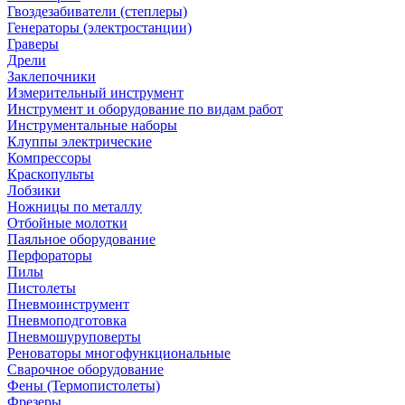
Гвоздезабиватели (степлеры)
Генераторы (электростанции)
Граверы
Дрели
Заклепочники
Измерительный инструмент
Инструмент и оборудование по видам работ
Инструментальные наборы
Клуппы электрические
Компрессоры
Краскопульты
Лобзики
Ножницы по металлу
Отбойные молотки
Паяльное оборудование
Перфораторы
Пилы
Пистолеты
Пневмоинструмент
Пневмоподготовка
Пневмошуруповерты
Реноваторы многофункциональные
Сварочное оборудование
Фены (Термопистолеты)
Фрезеры