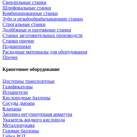
Сверлильные станки
Шлифовальные станки
Комбинированные станки
Зубо и резьбообрабатывающие станки
Строгальные станки
Долбёжные и протяжные станки
Станки заготовительных производств
Станки прочие
Подшипники
Расходные материалы для оборудования
Прочее
Криогенное оборудование
Цистерны транспортные
Газификаторы
Испарители
Кислородные баллоны
Сосуды дьюара
Клапаны
Запорно-регулирующая арматура
Указатель жидкого кислорода
Металлорукава
Газовые баллоны
Гайки РОТ