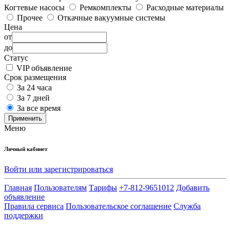
Когтевые насосы
Ремкомплекты
Расходные материалы
Прочее
Откачные вакуумные системы
Цена
от
до
Статус
VIP объявление
Срок размещения
За 24 часа
За 7 дней
За все время
Применить
Меню
Личный кабинет
Войти или зарегистрироваться
Главная
Пользователям
Тарифы
+7-812-9651012
Добавить
объявление
Правила сервиса
Пользовательское соглашение
Служба
поддержки