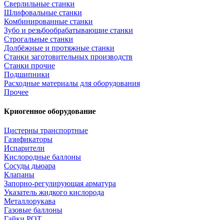
Сверлильные станки
Шлифовальные станки
Комбинированные станки
Зубо и резьбообрабатывающие станки
Строгальные станки
Долбёжные и протяжные станки
Станки заготовительных производств
Станки прочие
Подшипники
Расходные материалы для оборудования
Прочее
Криогенное оборудование
Цистерны транспортные
Газификаторы
Испарители
Кислородные баллоны
Сосуды дьюара
Клапаны
Запорно-регулирующая арматура
Указатель жидкого кислорода
Металлорукава
Газовые баллоны
Гайки РОТ