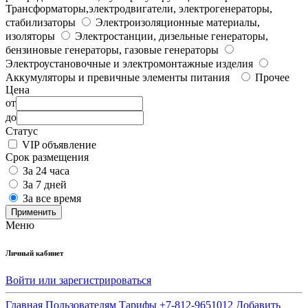
Трансформаторы,электродвигатели, электрогенераторы,
стабилизаторы
Электроизоляционные материалы,
изоляторы
Электростанции, дизельные генераторы,
бензиновые генераторы, газовые генераторы
Электроустановочные и электромонтажные изделия
Аккумуляторы и превичные элементы питания
Прочее
Цена
от
до
Статус
VIP объявление
Срок размещения
За 24 часа
За 7 дней
За все время
Применить
Меню
Личный кабинет
Войти или зарегистрироваться
Главная
Пользователям
Тарифы
+7-812-9651012
Добавить