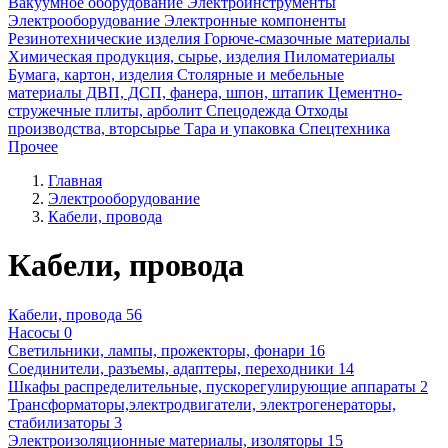
Вакуумное оборудование
Электроинструменты
Электрооборудование
Электронные компоненты
Резинотехнические изделия
Горюче-смазочные материалы
Химическая продукция, сырье, изделия
Пиломатериалы
Бумага, картон, изделия
Столярные и мебельные
материалы ДВП, ДСП, фанера, шпон, штапик
Цементно-
стружечные плиты, арболит
Спецодежда
Отходы
производства, вторсырье
Тара и упаковка
Спецтехника
Прочее
Главная
Электрооборудование
Кабели, провода
Кабели, провода
Кабели, провода
56
Насосы
0
Светильники, лампы, прожекторы, фонари
16
Соединители, разъемы, адаптеры, переходники
14
Шкафы распределительные, пускорегулирующие аппараты
2
Трансформаторы,электродвигатели, электрогенераторы,
стабилизаторы
3
Электроизоляционные материалы, изоляторы
15