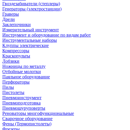
Гвоздезабиватели (степлеры)
Генераторы (электростанции)
Граверы
Дрели
Заклепочники
Измерительный инструмент
Инструмент и оборудование по видам работ
Инструментальные наборы
Клуппы электрические
Компрессоры
Краскопульты
Лобзики
Ножницы по металлу
Отбойные молотки
Паяльное оборудование
Перфораторы
Пилы
Пистолеты
Пневмоинструмент
Пневмоподготовка
Пневмошуруповерты
Реноваторы многофункциональные
Сварочное оборудование
Фены (Термопистолеты)
Фрезеры