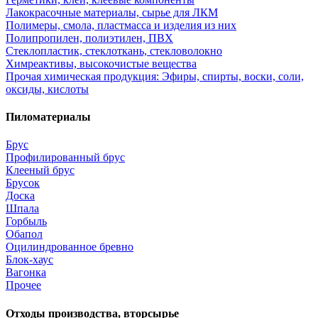
Лакокрасочные материалы, сырье для ЛКМ
Полимеры, смола, пластмасса и изделия из них
Полипропилен, полиэтилен, ПВХ
Стеклопластик, стеклоткань, стекловолокно
Химреактивы, высокочистые вещества
Прочая химическая продукция: Эфиры, спирты, воски, соли,
оксиды, кислоты
Пиломатериалы
Брус
Профилированный брус
Клееный брус
Брусок
Доска
Шпала
Горбыль
Обапол
Оцилиндрованное бревно
Блок-хаус
Вагонка
Прочее
Отходы производства, вторсырье