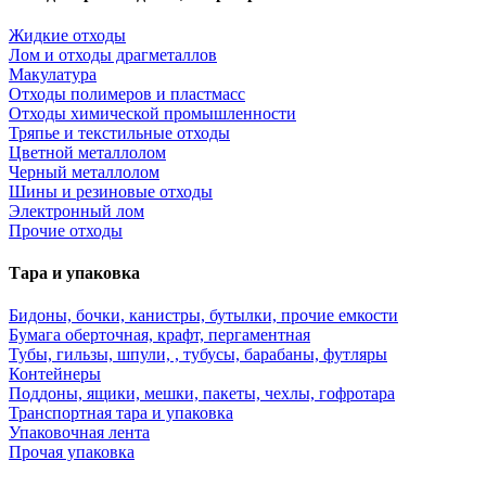
Жидкие отходы
Лом и отходы драгметаллов
Макулатура
Отходы полимеров и пластмасс
Отходы химической промышленности
Тряпье и текстильные отходы
Цветной металлолом
Черный металлолом
Шины и резиновые отходы
Электронный лом
Прочие отходы
Тара и упаковка
Бидоны, бочки, канистры, бутылки, прочие емкости
Бумага оберточная, крафт, пергаментная
Тубы, гильзы, шпули, , тубусы, барабаны, футляры
Контейнеры
Поддоны, ящики, мешки, пакеты, чехлы, гофротара
Транспортная тара и упаковка
Упаковочная лента
Прочая упаковка