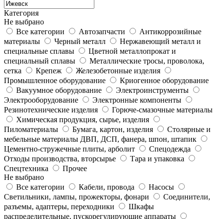
Категория
Не выбрано
Все категории
Автозапчасти
Антикоррозийные
материалы
Черный металл
Нержавеющий металл и
специальные сплавы
Цветной металлопрокат и
специальный сплавы
Металлические тросы, проволока,
сетка
Крепеж
Железобетонные изделия
Промышленное оборудование
Криогенное оборудование
Вакуумное оборудование
Электроинструменты
Электрооборудование
Электронные компоненты
Резинотехнические изделия
Горюче-смазочные материалы
Химическая продукция, сырье, изделия
Пиломатериалы
Бумага, картон, изделия
Столярные и
мебельные материалы ДВП, ДСП, фанера, шпон, штапик
Цементно-стружечные плиты, арболит
Спецодежда
Отходы производства, вторсырье
Тара и упаковка
Спецтехника
Прочее
Не выбрано
Все категории
Кабели, провода
Насосы
Светильники, лампы, прожекторы, фонари
Соединители,
разъемы, адаптеры, переходники
Шкафы
распределительные, пускорегулирующие аппараты