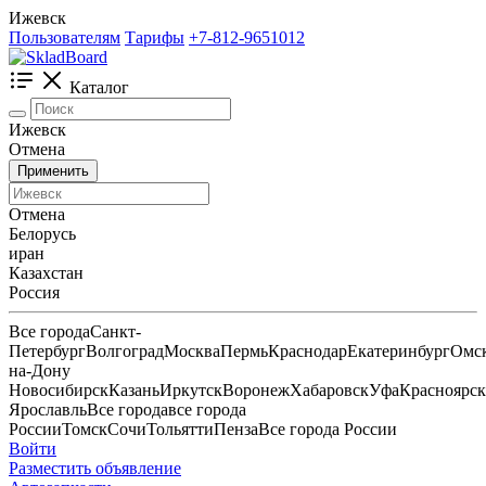
Ижевск
Пользователям
Тарифы
+7-812-9651012
Каталог
Ижевск
Отмена
Применить
Отмена
Белорусь
иран
Казахстан
Россия
Все города
Санкт-
Петербург
Волгоград
Москва
Пермь
Краснодар
Екатеринбург
Омс
на-Дону
Новосибирск
Казань
Иркутск
Воронеж
Хабаровск
Уфа
Красноярск
Ярославль
Все города
все города
России
Томск
Сочи
Тольятти
Пенза
Все города России
Войти
Разместить объявление