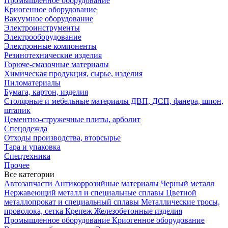
Промышленное оборудование
Криогенное оборудование
Вакуумное оборудование
Электроинструменты
Электрооборудование
Электронные компоненты
Резинотехнические изделия
Горюче-смазочные материалы
Химическая продукция, сырье, изделия
Пиломатериалы
Бумага, картон, изделия
Столярные и мебельные материалы ДВП, ДСП, фанера, шпон,
штапик
Цементно-стружечные плиты, арболит
Спецодежда
Отходы производства, вторсырье
Тара и упаковка
Спецтехника
Прочее
Все категории
Автозапчасти
Антикоррозийные материалы
Черный металл
Нержавеющий металл и специальные сплавы
Цветной
металлопрокат и специальный сплавы
Металлические тросы,
проволока, сетка
Крепеж
Железобетонные изделия
Промышленное оборудование
Криогенное оборудование