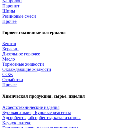
Капролон
Паронит
Шины
Резиновые смеси
Прочее
Горюче-смазочные материалы
Бензин
Керасин
Дизельное горючее
Масло
Тормозные жидкости
Охлаждающие жидкости
СОЖ
Отработка
Прочее
Химическая продукция, сырье, изделия
Асбестотехнические изделия
Буровая химия, Буровые реагенты
Адсорбенты, абсорбенты, катализаторы
Каучук, латекс
Герметики, клеи, клеевые компоненты