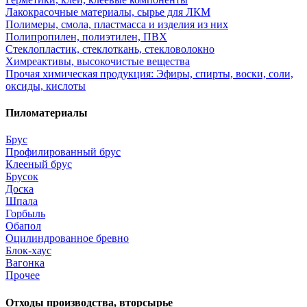
Лакокрасочные материалы, сырье для ЛКМ
Полимеры, смола, пластмасса и изделия из них
Полипропилен, полиэтилен, ПВХ
Стеклопластик, стеклоткань, стекловолокно
Химреактивы, высокочистые вещества
Прочая химическая продукция: Эфиры, спирты, воски, соли,
оксиды, кислоты
Пиломатериалы
Брус
Профилированный брус
Клееный брус
Брусок
Доска
Шпала
Горбыль
Обапол
Оцилиндрованное бревно
Блок-хаус
Вагонка
Прочее
Отходы производства, вторсырье