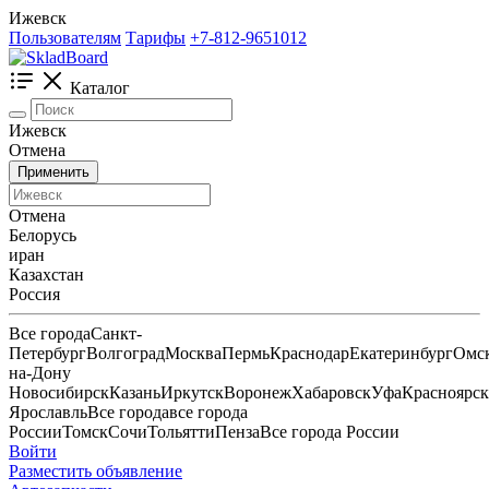
Ижевск
Пользователям
Тарифы
+7-812-9651012
Каталог
Ижевск
Отмена
Применить
Отмена
Белорусь
иран
Казахстан
Россия
Все города
Санкт-
Петербург
Волгоград
Москва
Пермь
Краснодар
Екатеринбург
Омс
на-Дону
Новосибирск
Казань
Иркутск
Воронеж
Хабаровск
Уфа
Красноярск
Ярославль
Все города
все города
России
Томск
Сочи
Тольятти
Пенза
Все города России
Войти
Разместить объявление