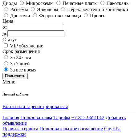
Диоды
Микросхемы
Печатные платы
Лакоткань
Разъемы
Энкодеры
Переключатели и концевики
Дроссели
Ферритовые кольца
Прочее
Цена
от
до
Статус
VIP объявление
Срок размещения
За 24 часа
За 7 дней
За все время
Применить
Меню
Личный кабинет
Войти или зарегистрироваться
Главная
Пользователям
Тарифы
+7-812-9651012
Добавить
объявление
Правила сервиса
Пользовательское соглашение
Служба
поддержки