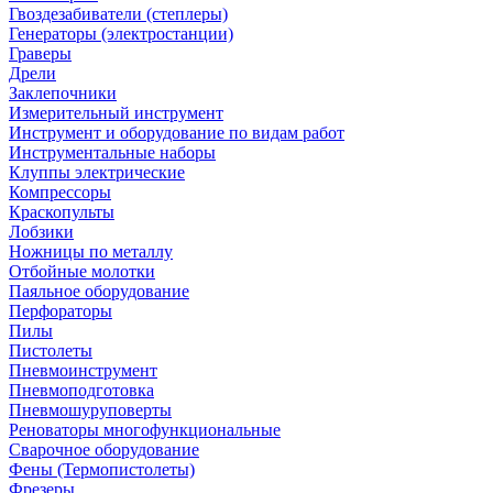
Гвоздезабиватели (степлеры)
Генераторы (электростанции)
Граверы
Дрели
Заклепочники
Измерительный инструмент
Инструмент и оборудование по видам работ
Инструментальные наборы
Клуппы электрические
Компрессоры
Краскопульты
Лобзики
Ножницы по металлу
Отбойные молотки
Паяльное оборудование
Перфораторы
Пилы
Пистолеты
Пневмоинструмент
Пневмоподготовка
Пневмошуруповерты
Реноваторы многофункциональные
Сварочное оборудование
Фены (Термопистолеты)
Фрезеры