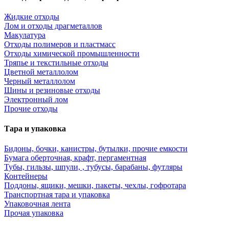
Жидкие отходы
Лом и отходы драгметаллов
Макулатура
Отходы полимеров и пластмасс
Отходы химической промышленности
Тряпье и текстильные отходы
Цветной металлолом
Черный металлолом
Шины и резиновые отходы
Электронный лом
Прочие отходы
Тара и упаковка
Бидоны, бочки, канистры, бутылки, прочие емкости
Бумага оберточная, крафт, пергаментная
Тубы, гильзы, шпули, , тубусы, барабаны, футляры
Контейнеры
Поддоны, ящики, мешки, пакеты, чехлы, гофротара
Транспортная тара и упаковка
Упаковочная лента
Прочая упаковка