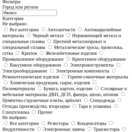
Фильтры
Город или регион
Категория
Не выбрано
Все категории
Автозапчасти
Антикоррозийные
материалы
Черный металл
Нержавеющий металл и
специальные сплавы
Цветной металлопрокат и
специальный сплавы
Металлические тросы, проволока,
сетка
Крепеж
Железобетонные изделия
Промышленное оборудование
Криогенное оборудование
Вакуумное оборудование
Электроинструменты
Электрооборудование
Электронные компоненты
Резинотехнические изделия
Горюче-смазочные материалы
Химическая продукция, сырье, изделия
Пиломатериалы
Бумага, картон, изделия
Столярные и
мебельные материалы ДВП, ДСП, фанера, шпон, штапик
Цементно-стружечные плиты, арболит
Спецодежда
Отходы производства, вторсырье
Тара и упаковка
Спецтехника
Прочее
Не выбрано
Все категории
Резисторы
Конденсаторы
Индуктивности
Электронные лампы
Транзисторы