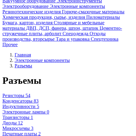
Вакуумное оборудование
Электроинструменты
Электрооборудование
Электронные компоненты
Резинотехнические изделия
Горюче-смазочные материалы
Химическая продукция, сырье, изделия
Пиломатериалы
Бумага, картон, изделия
Столярные и мебельные
материалы ДВП, ДСП, фанера, шпон, штапик
Цементно-
стружечные плиты, арболит
Спецодежда
Отходы
производства, вторсырье
Тара и упаковка
Спецтехника
Прочее
Главная
Электронные компоненты
Разъемы
Разъемы
Резисторы
54
Конденсаторы
83
Индуктивности
5
Электронные лампы
0
Транзисторы
1
Диоды
12
Микросхемы
3
Печатные платы
2