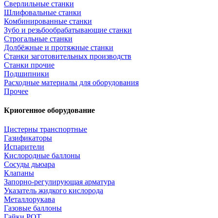
Сверлильные станки
Шлифовальные станки
Комбинированные станки
Зубо и резьбообрабатывающие станки
Строгальные станки
Долбёжные и протяжные станки
Станки заготовительных производств
Станки прочие
Подшипники
Расходные материалы для оборудования
Прочее
Криогенное оборудование
Цистерны транспортные
Газификаторы
Испарители
Кислородные баллоны
Сосуды дьюара
Клапаны
Запорно-регулирующая арматура
Указатель жидкого кислорода
Металлорукава
Газовые баллоны
Гайки РОТ