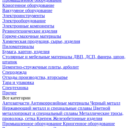
Промышленное оборудование
Криогенное оборудование
Вакуумное оборудование
Электроинструменты
Электрооборудование
Электронные компоненты
Резинотехнические изделия
Горюче-смазочные материалы
Химическая продукция, сырье, изделия
Пиломатериалы
Бумага, картон, изделия
Столярные и мебельные материалы ДВП, ДСП, фанера, шпон,
штапик
Цементно-стружечные плиты, арболит
Спецодежда
Отходы производства, вторсырье
Тара и упаковка
Спецтехника
Прочее
Все категории
Автозапчасти
Антикоррозийные материалы
Черный металл
Нержавеющий металл и специальные сплавы
Цветной
металлопрокат и специальный сплавы
Металлические тросы,
проволока, сетка
Крепеж
Железобетонные изделия
Промышленное оборудование
Криогенное оборудование