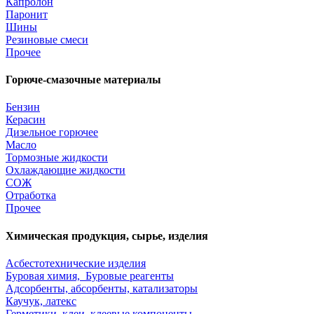
Капролон
Паронит
Шины
Резиновые смеси
Прочее
Горюче-смазочные материалы
Бензин
Керасин
Дизельное горючее
Масло
Тормозные жидкости
Охлаждающие жидкости
СОЖ
Отработка
Прочее
Химическая продукция, сырье, изделия
Асбестотехнические изделия
Буровая химия, Буровые реагенты
Адсорбенты, абсорбенты, катализаторы
Каучук, латекс
Герметики, клеи, клеевые компоненты