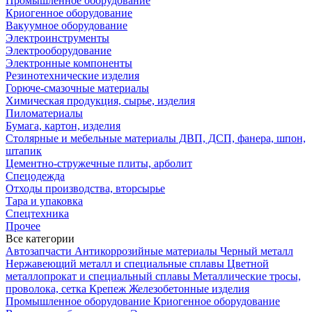
Промышленное оборудование
Криогенное оборудование
Вакуумное оборудование
Электроинструменты
Электрооборудование
Электронные компоненты
Резинотехнические изделия
Горюче-смазочные материалы
Химическая продукция, сырье, изделия
Пиломатериалы
Бумага, картон, изделия
Столярные и мебельные материалы ДВП, ДСП, фанера, шпон,
штапик
Цементно-стружечные плиты, арболит
Спецодежда
Отходы производства, вторсырье
Тара и упаковка
Спецтехника
Прочее
Все категории
Автозапчасти
Антикоррозийные материалы
Черный металл
Нержавеющий металл и специальные сплавы
Цветной
металлопрокат и специальный сплавы
Металлические тросы,
проволока, сетка
Крепеж
Железобетонные изделия
Промышленное оборудование
Криогенное оборудование