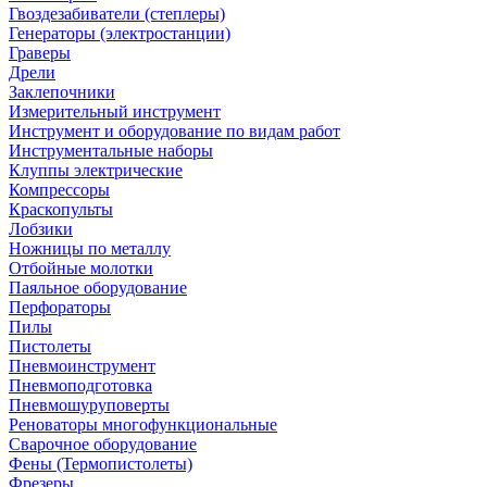
Гвоздезабиватели (степлеры)
Генераторы (электростанции)
Граверы
Дрели
Заклепочники
Измерительный инструмент
Инструмент и оборудование по видам работ
Инструментальные наборы
Клуппы электрические
Компрессоры
Краскопульты
Лобзики
Ножницы по металлу
Отбойные молотки
Паяльное оборудование
Перфораторы
Пилы
Пистолеты
Пневмоинструмент
Пневмоподготовка
Пневмошуруповерты
Реноваторы многофункциональные
Сварочное оборудование
Фены (Термопистолеты)
Фрезеры