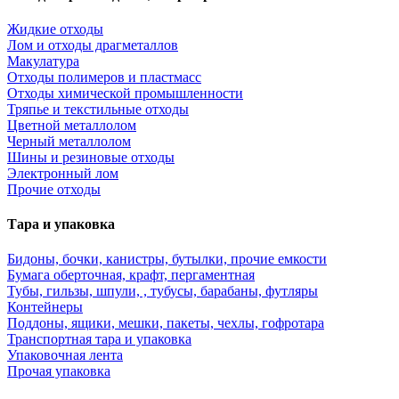
Жидкие отходы
Лом и отходы драгметаллов
Макулатура
Отходы полимеров и пластмасс
Отходы химической промышленности
Тряпье и текстильные отходы
Цветной металлолом
Черный металлолом
Шины и резиновые отходы
Электронный лом
Прочие отходы
Тара и упаковка
Бидоны, бочки, канистры, бутылки, прочие емкости
Бумага оберточная, крафт, пергаментная
Тубы, гильзы, шпули, , тубусы, барабаны, футляры
Контейнеры
Поддоны, ящики, мешки, пакеты, чехлы, гофротара
Транспортная тара и упаковка
Упаковочная лента
Прочая упаковка