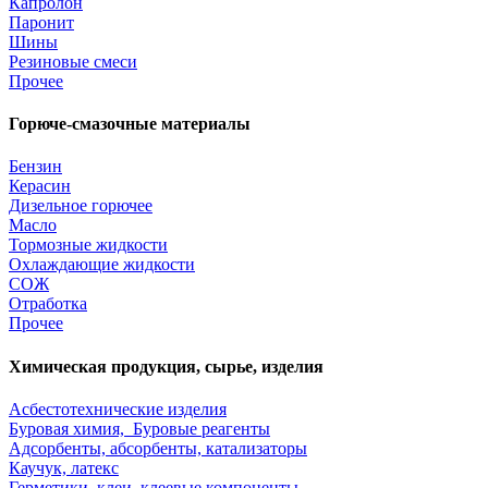
Капролон
Паронит
Шины
Резиновые смеси
Прочее
Горюче-смазочные материалы
Бензин
Керасин
Дизельное горючее
Масло
Тормозные жидкости
Охлаждающие жидкости
СОЖ
Отработка
Прочее
Химическая продукция, сырье, изделия
Асбестотехнические изделия
Буровая химия, Буровые реагенты
Адсорбенты, абсорбенты, катализаторы
Каучук, латекс
Герметики, клеи, клеевые компоненты