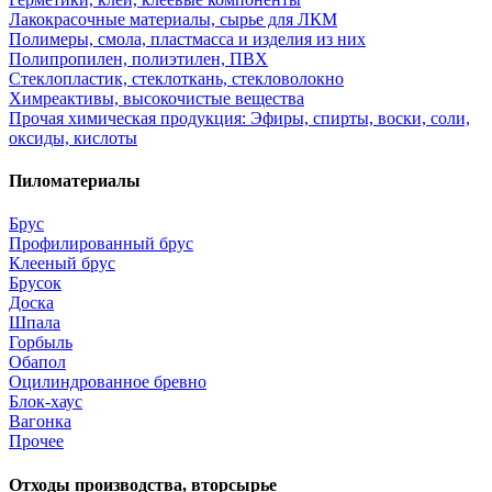
Лакокрасочные материалы, сырье для ЛКМ
Полимеры, смола, пластмасса и изделия из них
Полипропилен, полиэтилен, ПВХ
Стеклопластик, стеклоткань, стекловолокно
Химреактивы, высокочистые вещества
Прочая химическая продукция: Эфиры, спирты, воски, соли,
оксиды, кислоты
Пиломатериалы
Брус
Профилированный брус
Клееный брус
Брусок
Доска
Шпала
Горбыль
Обапол
Оцилиндрованное бревно
Блок-хаус
Вагонка
Прочее
Отходы производства, вторсырье