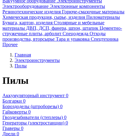
Вакуумное оборудование
Электроинструменты
Электрооборудование
Электронные компоненты
Резинотехнические изделия
Горюче-смазочные материалы
Химическая продукция, сырье, изделия
Пиломатериалы
Бумага, картон, изделия
Столярные и мебельные
материалы ДВП, ДСП, фанера, шпон, штапик
Цементно-
стружечные плиты, арболит
Спецодежда
Отходы
производства, вторсырье
Тара и упаковка
Спецтехника
Прочее
Главная
Электроинструменты
Пилы
Пилы
Аккумуляторный инструмент
0
Болгарки
0
Бороздоделы (штроборезы)
0
Гайковерты
0
Гвоздезабиватели (степлеры)
0
Генераторы (электростанции)
0
Граверы
0
Дрели
0