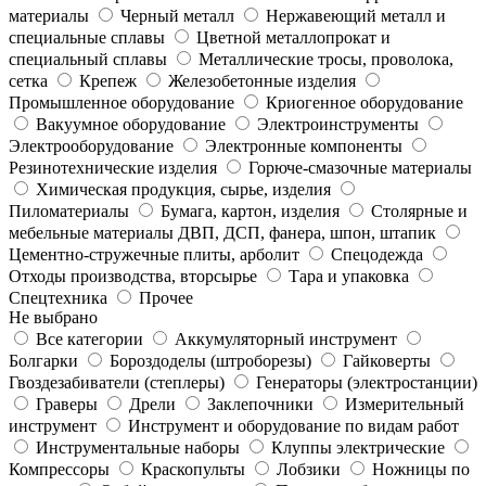
материалы
Черный металл
Нержавеющий металл и
специальные сплавы
Цветной металлопрокат и
специальный сплавы
Металлические тросы, проволока,
сетка
Крепеж
Железобетонные изделия
Промышленное оборудование
Криогенное оборудование
Вакуумное оборудование
Электроинструменты
Электрооборудование
Электронные компоненты
Резинотехнические изделия
Горюче-смазочные материалы
Химическая продукция, сырье, изделия
Пиломатериалы
Бумага, картон, изделия
Столярные и
мебельные материалы ДВП, ДСП, фанера, шпон, штапик
Цементно-стружечные плиты, арболит
Спецодежда
Отходы производства, вторсырье
Тара и упаковка
Спецтехника
Прочее
Не выбрано
Все категории
Аккумуляторный инструмент
Болгарки
Бороздоделы (штроборезы)
Гайковерты
Гвоздезабиватели (степлеры)
Генераторы (электростанции)
Граверы
Дрели
Заклепочники
Измерительный
инструмент
Инструмент и оборудование по видам работ
Инструментальные наборы
Клуппы электрические
Компрессоры
Краскопульты
Лобзики
Ножницы по