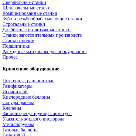
Сверлильные станки
Шлифовальные станки
Комбинированные станки
Зубо и резьбообрабатывающие станки
Строгальные станки
Долбёжные и протяжные станки
Станки заготовительных производств
Станки прочие
Подшипники
Расходные материалы для оборудования
Прочее
Криогенное оборудование
Цистерны транспортные
Газификаторы
Испарители
Кислородные баллоны
Сосуды дьюара
Клапаны
Запорно-регулирующая арматура
Указатель жидкого кислорода
Металлорукава
Газовые баллоны
Гайки РОТ