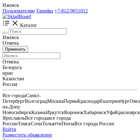
Ижевск
Пользователям
Тарифы
+7-812-9651012
Каталог
Ижевск
Отмена
Применить
Отмена
Белорусь
иран
Казахстан
Россия
Все города
Санкт-
Петербург
Волгоград
Москва
Пермь
Краснодар
Екатеринбург
Омс
на-Дону
Новосибирск
Казань
Иркутск
Воронеж
Хабаровск
Уфа
Красноярск
Ярославль
Все города
все города
России
Томск
Сочи
Тольятти
Пенза
Все города России
Войти
Разместить объявление