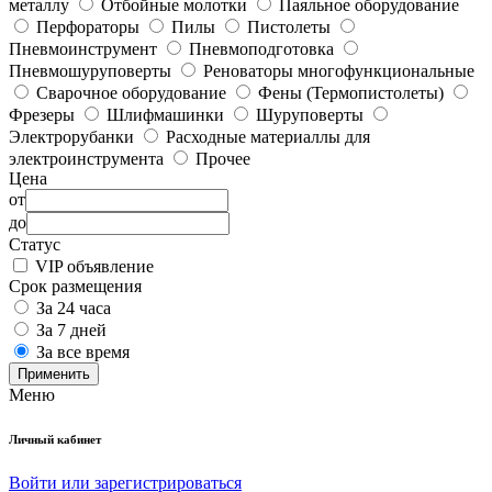
металлу
Отбойные молотки
Паяльное оборудование
Перфораторы
Пилы
Пистолеты
Пневмоинструмент
Пневмоподготовка
Пневмошуруповерты
Реноваторы многофункциональные
Сварочное оборудование
Фены (Термопистолеты)
Фрезеры
Шлифмашинки
Шуруповерты
Электрорубанки
Расходные материаллы для
электроинструмента
Прочее
Цена
от
до
Статус
VIP объявление
Срок размещения
За 24 часа
За 7 дней
За все время
Применить
Меню
Личный кабинет
Войти или зарегистрироваться