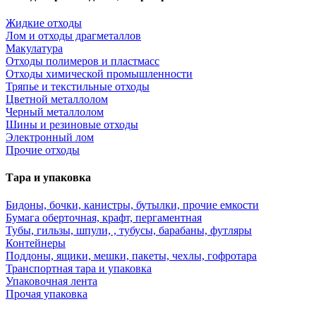
Жидкие отходы
Лом и отходы драгметаллов
Макулатура
Отходы полимеров и пластмасс
Отходы химической промышленности
Тряпье и текстильные отходы
Цветной металлолом
Черный металлолом
Шины и резиновые отходы
Электронный лом
Прочие отходы
Тара и упаковка
Бидоны, бочки, канистры, бутылки, прочие емкости
Бумага оберточная, крафт, пергаментная
Тубы, гильзы, шпули, , тубусы, барабаны, футляры
Контейнеры
Поддоны, ящики, мешки, пакеты, чехлы, гофротара
Транспортная тара и упаковка
Упаковочная лента
Прочая упаковка