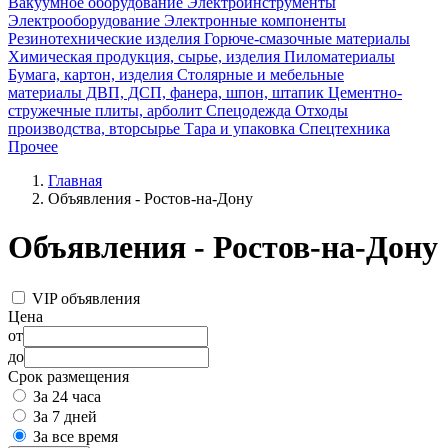
Вакуумное оборудование
Электроинструменты
Электрооборудование
Электронные компоненты
Резинотехнические изделия
Горюче-смазочные материалы
Химическая продукция, сырье, изделия
Пиломатериалы
Бумага, картон, изделия
Столярные и мебельные
материалы ДВП, ДСП, фанера, шпон, штапик
Цементно-
стружечные плиты, арболит
Спецодежда
Отходы
производства, вторсырье
Тара и упаковка
Спецтехника
Прочее
Главная
Объявления - Ростов-на-Дону
Объявления - Ростов-на-Дону
VIP объявления
Цена
от
до
Срок размещения
За 24 часа
За 7 дней
За все время