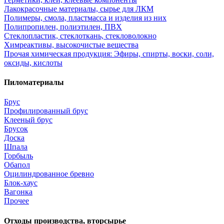
Лакокрасочные материалы, сырье для ЛКМ
Полимеры, смола, пластмасса и изделия из них
Полипропилен, полиэтилен, ПВХ
Стеклопластик, стеклоткань, стекловолокно
Химреактивы, высокочистые вещества
Прочая химическая продукция: Эфиры, спирты, воски, соли,
оксиды, кислоты
Пиломатериалы
Брус
Профилированный брус
Клееный брус
Брусок
Доска
Шпала
Горбыль
Обапол
Оцилиндрованное бревно
Блок-хаус
Вагонка
Прочее
Отходы производства, вторсырье