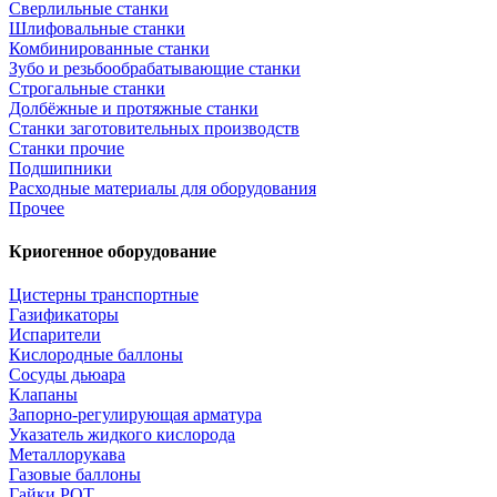
Сверлильные станки
Шлифовальные станки
Комбинированные станки
Зубо и резьбообрабатывающие станки
Строгальные станки
Долбёжные и протяжные станки
Станки заготовительных производств
Станки прочие
Подшипники
Расходные материалы для оборудования
Прочее
Криогенное оборудование
Цистерны транспортные
Газификаторы
Испарители
Кислородные баллоны
Сосуды дьюара
Клапаны
Запорно-регулирующая арматура
Указатель жидкого кислорода
Металлорукава
Газовые баллоны
Гайки РОТ