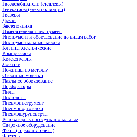
Гвоздезабиватели (степлеры)
Генераторы (электростанции)
Граверы
Дрели
Заклепочники
Измерительный инструмент
Инструмент и оборудование по видам работ
Инструментальные наборы
Клуппы электрические
Компрессоры
Краскопульты
Лобзики
Ножницы по металлу
Отбойные молотки
Паяльное оборудование
Перфораторы
Пилы
Пистолеты
Пневмоинструмент
Пневмоподготовка
Пневмошуруповерты
Реноваторы многофункциональные
Сварочное оборудование
Фены (Термопистолеты)
Фрезеры