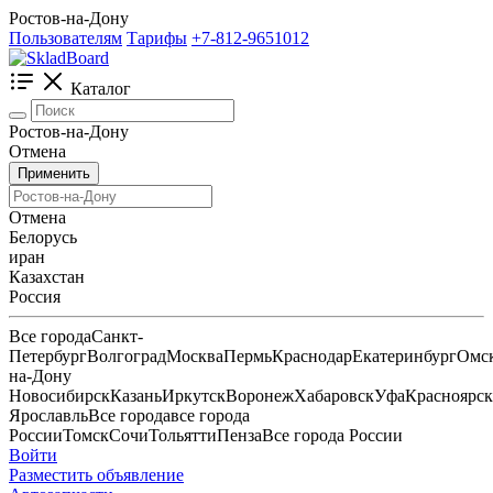
Ростов-на-Дону
Пользователям
Тарифы
+7-812-9651012
Каталог
Ростов-на-Дону
Отмена
Применить
Отмена
Белорусь
иран
Казахстан
Россия
Все города
Санкт-
Петербург
Волгоград
Москва
Пермь
Краснодар
Екатеринбург
Омс
на-Дону
Новосибирск
Казань
Иркутск
Воронеж
Хабаровск
Уфа
Красноярск
Ярославль
Все города
все города
России
Томск
Сочи
Тольятти
Пенза
Все города России
Войти
Разместить объявление