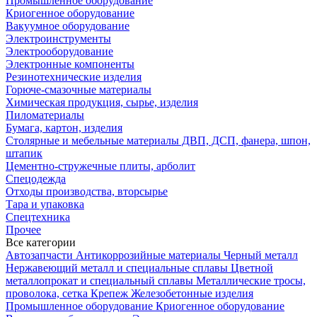
Промышленное оборудование
Криогенное оборудование
Вакуумное оборудование
Электроинструменты
Электрооборудование
Электронные компоненты
Резинотехнические изделия
Горюче-смазочные материалы
Химическая продукция, сырье, изделия
Пиломатериалы
Бумага, картон, изделия
Столярные и мебельные материалы ДВП, ДСП, фанера, шпон,
штапик
Цементно-стружечные плиты, арболит
Спецодежда
Отходы производства, вторсырье
Тара и упаковка
Спецтехника
Прочее
Все категории
Автозапчасти
Антикоррозийные материалы
Черный металл
Нержавеющий металл и специальные сплавы
Цветной
металлопрокат и специальный сплавы
Металлические тросы,
проволока, сетка
Крепеж
Железобетонные изделия
Промышленное оборудование
Криогенное оборудование