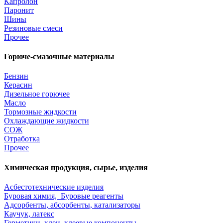
Капролон
Паронит
Шины
Резиновые смеси
Прочее
Горюче-смазочные материалы
Бензин
Керасин
Дизельное горючее
Масло
Тормозные жидкости
Охлаждающие жидкости
СОЖ
Отработка
Прочее
Химическая продукция, сырье, изделия
Асбестотехнические изделия
Буровая химия, Буровые реагенты
Адсорбенты, абсорбенты, катализаторы
Каучук, латекс
Герметики, клеи, клеевые компоненты