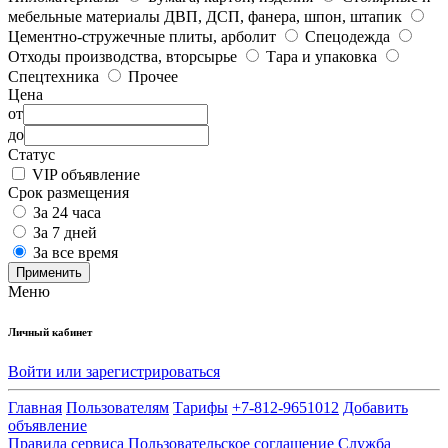
мебельные материалы ДВП, ДСП, фанера, шпон, штапик
Цементно-стружечные плиты, арболит
Спецодежда
Отходы производства, вторсырье
Тара и упаковка
Спецтехника
Прочее
Цена
от
до
Статус
VIP объявление
Срок размещения
За 24 часа
За 7 дней
За все время
Применить
Меню
Личный кабинет
Войти или зарегистрироваться
Главная
Пользователям
Тарифы
+7-812-9651012
Добавить
объявление
Правила сервиса
Пользовательское соглашение
Служба