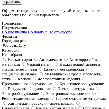
Применить
Оформите подписку
на поиск и получайте первым новые
объявления по Вашим параметрам
Подписаться
По умолчанию
По умолчанию
По новизне
По стоимости
Фильтры
Город или регион
Категория
Не выбрано
Все категории
Автозапчасти
Антикоррозийные
материалы
Черный металл
Нержавеющий металл и
специальные сплавы
Цветной металлопрокат и
специальный сплавы
Металлические тросы, проволока,
сетка
Крепеж
Железобетонные изделия
Промышленное оборудование
Криогенное оборудование
Вакуумное оборудование
Электроинструменты
Электрооборудование
Электронные компоненты
Резинотехнические изделия
Горюче-смазочные материалы
Химическая продукция, сырье, изделия
Пиломатериалы
Бумага, картон, изделия
Столярные и