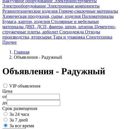
Вакуумное оборудование
Электроинструменты
Электрооборудование
Электронные компоненты
Резинотехнические изделия
Горюче-смазочные материалы
Химическая продукция, сырье, изделия
Пиломатериалы
Бумага, картон, изделия
Столярные и мебельные
материалы ДВП, ДСП, фанера, шпон, штапик
Цементно-
стружечные плиты, арболит
Спецодежда
Отходы
производства, вторсырье
Тара и упаковка
Спецтехника
Прочее
Главная
Объявления - Радужный
Объявления - Радужный
VIP объявления
Цена
от
до
Срок размещения
За 24 часа
За 7 дней
За все время