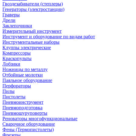
Гвоздезабиватели (степлеры)
Генераторы (электростанции)
Граверы
Дрели
Заклепочники
Измерительный инструмент
Инструмент и оборудование по видам работ
Инструментальные наборы
Клуппы электрические
Компрессоры
Краскопульты
Лобзики
Ножницы по металлу
Отбойные молотки
Паяльное оборудование
Перфораторы
Пилы
Пистолеты
Пневмоинструмент
Пневмоподготовка
Пневмошуруповерты
Реноваторы многофункциональные
Сварочное оборудование
Фены (Термопистолеты)
Фрезеры