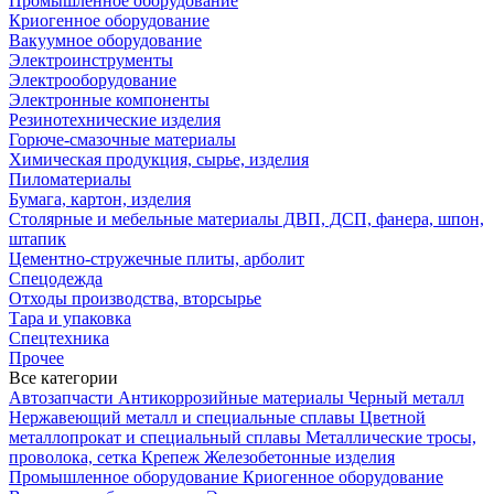
Промышленное оборудование
Криогенное оборудование
Вакуумное оборудование
Электроинструменты
Электрооборудование
Электронные компоненты
Резинотехнические изделия
Горюче-смазочные материалы
Химическая продукция, сырье, изделия
Пиломатериалы
Бумага, картон, изделия
Столярные и мебельные материалы ДВП, ДСП, фанера, шпон,
штапик
Цементно-стружечные плиты, арболит
Спецодежда
Отходы производства, вторсырье
Тара и упаковка
Спецтехника
Прочее
Все категории
Автозапчасти
Антикоррозийные материалы
Черный металл
Нержавеющий металл и специальные сплавы
Цветной
металлопрокат и специальный сплавы
Металлические тросы,
проволока, сетка
Крепеж
Железобетонные изделия
Промышленное оборудование
Криогенное оборудование