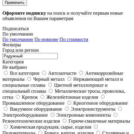
Применить
Оформите подписку
на поиск и получайте первым новые
объявления по Вашим параметрам
Подписаться
По умолчанию
По умолчанию
По новизне
По стоимости
Фильтры
Город или регион
Категория
Не выбрано
Все категории
Автозапчасти
Антикоррозийные
материалы
Черный металл
Нержавеющий металл и
специальные сплавы
Цветной металлопрокат и
специальный сплавы
Металлические тросы, проволока,
сетка
Крепеж
Железобетонные изделия
Промышленное оборудование
Криогенное оборудование
Вакуумное оборудование
Электроинструменты
Электрооборудование
Электронные компоненты
Резинотехнические изделия
Горюче-смазочные материалы
Химическая продукция, сырье, изделия
Пиломатериалы
Бумага, картон, изделия
Столярные и