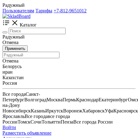
Радужный
Пользователям
Тарифы
+7-812-9651012
Каталог
Радужный
Отмена
Применить
Отмена
Белорусь
иран
Казахстан
Россия
Все города
Санкт-
Петербург
Волгоград
Москва
Пермь
Краснодар
Екатеринбург
Омс
на-Дону
Новосибирск
Казань
Иркутск
Воронеж
Хабаровск
Уфа
Красноярск
Ярославль
Все города
все города
России
Томск
Сочи
Тольятти
Пенза
Все города России
Войти
Разместить объявление