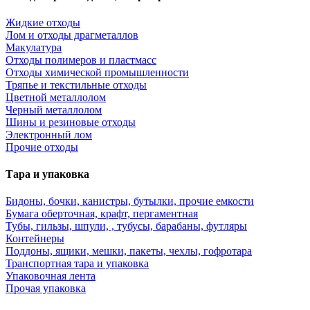
Жидкие отходы
Лом и отходы драгметаллов
Макулатура
Отходы полимеров и пластмасс
Отходы химической промышленности
Тряпье и текстильные отходы
Цветной металлолом
Черный металлолом
Шины и резиновые отходы
Электронный лом
Прочие отходы
Тара и упаковка
Бидоны, бочки, канистры, бутылки, прочие емкости
Бумага оберточная, крафт, пергаментная
Тубы, гильзы, шпули, , тубусы, барабаны, футляры
Контейнеры
Поддоны, ящики, мешки, пакеты, чехлы, гофротара
Транспортная тара и упаковка
Упаковочная лента
Прочая упаковка