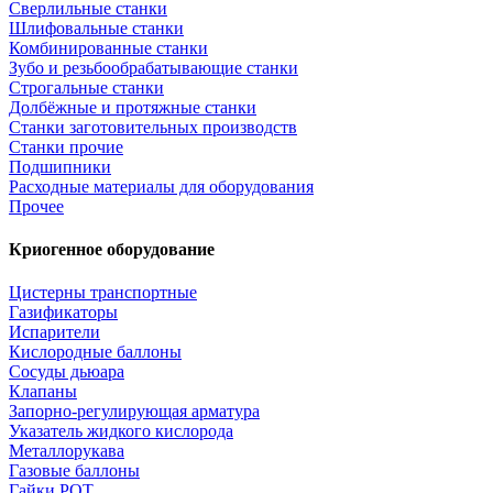
Сверлильные станки
Шлифовальные станки
Комбинированные станки
Зубо и резьбообрабатывающие станки
Строгальные станки
Долбёжные и протяжные станки
Станки заготовительных производств
Станки прочие
Подшипники
Расходные материалы для оборудования
Прочее
Криогенное оборудование
Цистерны транспортные
Газификаторы
Испарители
Кислородные баллоны
Сосуды дьюара
Клапаны
Запорно-регулирующая арматура
Указатель жидкого кислорода
Металлорукава
Газовые баллоны
Гайки РОТ