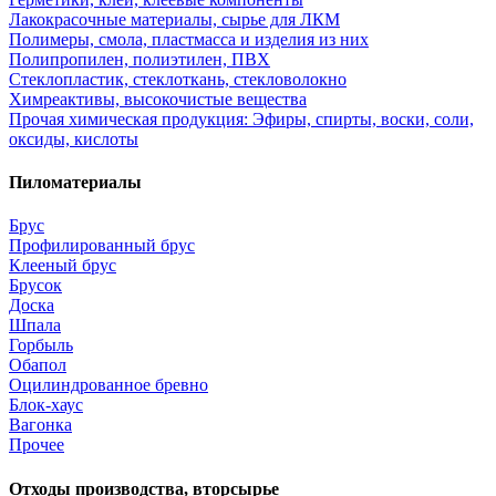
Лакокрасочные материалы, сырье для ЛКМ
Полимеры, смола, пластмасса и изделия из них
Полипропилен, полиэтилен, ПВХ
Стеклопластик, стеклоткань, стекловолокно
Химреактивы, высокочистые вещества
Прочая химическая продукция: Эфиры, спирты, воски, соли,
оксиды, кислоты
Пиломатериалы
Брус
Профилированный брус
Клееный брус
Брусок
Доска
Шпала
Горбыль
Обапол
Оцилиндрованное бревно
Блок-хаус
Вагонка
Прочее
Отходы производства, вторсырье