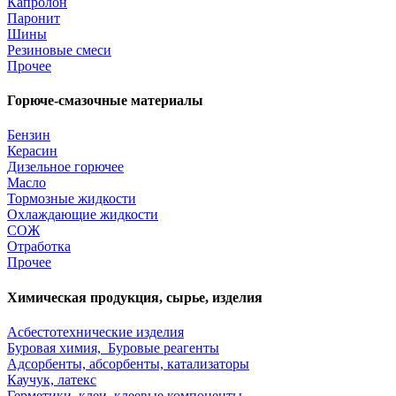
Капролон
Паронит
Шины
Резиновые смеси
Прочее
Горюче-смазочные материалы
Бензин
Керасин
Дизельное горючее
Масло
Тормозные жидкости
Охлаждающие жидкости
СОЖ
Отработка
Прочее
Химическая продукция, сырье, изделия
Асбестотехнические изделия
Буровая химия, Буровые реагенты
Адсорбенты, абсорбенты, катализаторы
Каучук, латекс
Герметики, клеи, клеевые компоненты