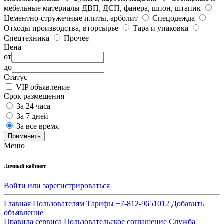
мебельные материалы ДВП, ДСП, фанера, шпон, штапик
Цементно-стружечные плиты, арболит
Спецодежда
Отходы производства, вторсырье
Тара и упаковка
Спецтехника
Прочее
Цена
от
до
Статус
VIP объявление
Срок размещения
За 24 часа
За 7 дней
За все время
Применить
Меню
Личный кабинет
Войти или зарегистрироваться
Главная
Пользователям
Тарифы
+7-812-9651012
Добавить
объявление
Правила сервиса
Пользовательское соглашение
Служба