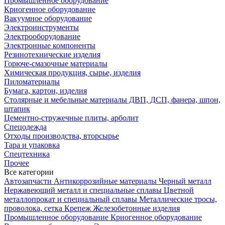
Промышленное оборудование
Криогенное оборудование
Вакуумное оборудование
Электроинструменты
Электрооборудование
Электронные компоненты
Резинотехнические изделия
Горюче-смазочные материалы
Химическая продукция, сырье, изделия
Пиломатериалы
Бумага, картон, изделия
Столярные и мебельные материалы ДВП, ДСП, фанера, шпон,
штапик
Цементно-стружечные плиты, арболит
Спецодежда
Отходы производства, вторсырье
Тара и упаковка
Спецтехника
Прочее
Все категории
Автозапчасти
Антикоррозийные материалы
Черный металл
Нержавеющий металл и специальные сплавы
Цветной
металлопрокат и специальный сплавы
Металлические тросы,
проволока, сетка
Крепеж
Железобетонные изделия
Промышленное оборудование
Криогенное оборудование