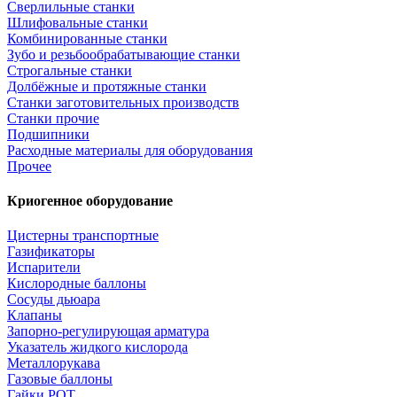
Сверлильные станки
Шлифовальные станки
Комбинированные станки
Зубо и резьбообрабатывающие станки
Строгальные станки
Долбёжные и протяжные станки
Станки заготовительных производств
Станки прочие
Подшипники
Расходные материалы для оборудования
Прочее
Криогенное оборудование
Цистерны транспортные
Газификаторы
Испарители
Кислородные баллоны
Сосуды дьюара
Клапаны
Запорно-регулирующая арматура
Указатель жидкого кислорода
Металлорукава
Газовые баллоны
Гайки РОТ