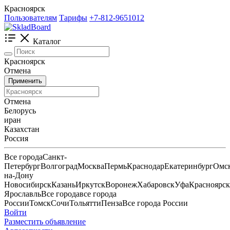
Красноярск
Пользователям
Тарифы
+7-812-9651012
Каталог
Красноярск
Отмена
Применить
Отмена
Белорусь
иран
Казахстан
Россия
Все города
Санкт-
Петербург
Волгоград
Москва
Пермь
Краснодар
Екатеринбург
Омс
на-Дону
Новосибирск
Казань
Иркутск
Воронеж
Хабаровск
Уфа
Красноярск
Ярославль
Все города
все города
России
Томск
Сочи
Тольятти
Пенза
Все города России
Войти
Разместить объявление