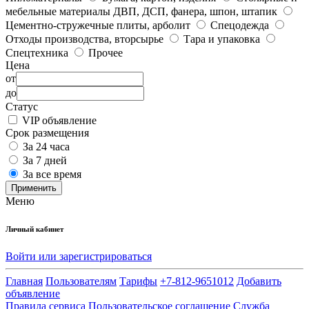
мебельные материалы ДВП, ДСП, фанера, шпон, штапик
Цементно-стружечные плиты, арболит
Спецодежда
Отходы производства, вторсырье
Тара и упаковка
Спецтехника
Прочее
Цена
от
до
Статус
VIP объявление
Срок размещения
За 24 часа
За 7 дней
За все время
Применить
Меню
Личный кабинет
Войти или зарегистрироваться
Главная
Пользователям
Тарифы
+7-812-9651012
Добавить
объявление
Правила сервиса
Пользовательское соглашение
Служба