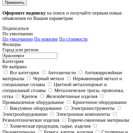
Применить
Оформите подписку
на поиск и получайте первым новые
объявления по Вашим параметрам
Подписаться
По умолчанию
По умолчанию
По новизне
По стоимости
Фильтры
Город или регион
Категория
Не выбрано
Все категории
Автозапчасти
Антикоррозийные
материалы
Черный металл
Нержавеющий металл и
специальные сплавы
Цветной металлопрокат и
специальный сплавы
Металлические тросы, проволока,
сетка
Крепеж
Железобетонные изделия
Промышленное оборудование
Криогенное оборудование
Вакуумное оборудование
Электроинструменты
Электрооборудование
Электронные компоненты
Резинотехнические изделия
Горюче-смазочные материалы
Химическая продукция, сырье, изделия
Пиломатериалы
Бумага, картон, изделия
Столярные и