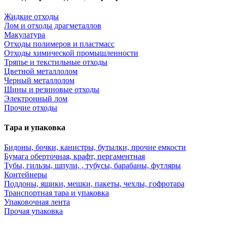
Жидкие отходы
Лом и отходы драгметаллов
Макулатура
Отходы полимеров и пластмасс
Отходы химической промышленности
Тряпье и текстильные отходы
Цветной металлолом
Черный металлолом
Шины и резиновые отходы
Электронный лом
Прочие отходы
Тара и упаковка
Бидоны, бочки, канистры, бутылки, прочие емкости
Бумага оберточная, крафт, пергаментная
Тубы, гильзы, шпули, , тубусы, барабаны, футляры
Контейнеры
Поддоны, ящики, мешки, пакеты, чехлы, гофротара
Транспортная тара и упаковка
Упаковочная лента
Прочая упаковка