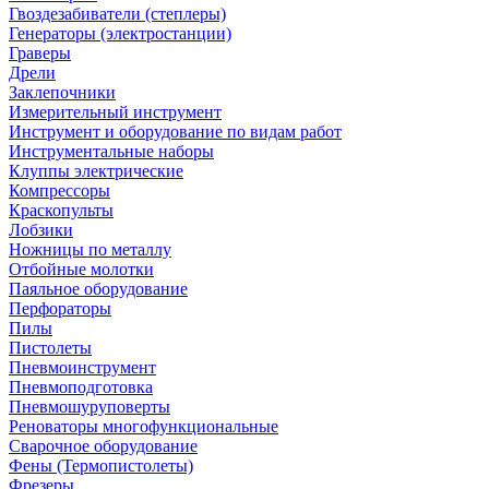
Гвоздезабиватели (степлеры)
Генераторы (электростанции)
Граверы
Дрели
Заклепочники
Измерительный инструмент
Инструмент и оборудование по видам работ
Инструментальные наборы
Клуппы электрические
Компрессоры
Краскопульты
Лобзики
Ножницы по металлу
Отбойные молотки
Паяльное оборудование
Перфораторы
Пилы
Пистолеты
Пневмоинструмент
Пневмоподготовка
Пневмошуруповерты
Реноваторы многофункциональные
Сварочное оборудование
Фены (Термопистолеты)
Фрезеры