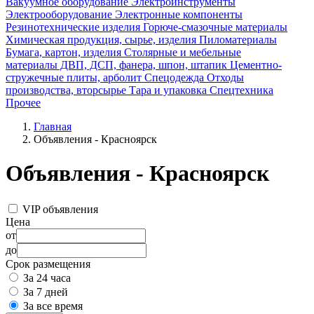
Вакуумное оборудование
Электроинструменты
Электрооборудование
Электронные компоненты
Резинотехнические изделия
Горюче-смазочные материалы
Химическая продукция, сырье, изделия
Пиломатериалы
Бумага, картон, изделия
Столярные и мебельные
материалы ДВП, ДСП, фанера, шпон, штапик
Цементно-
стружечные плиты, арболит
Спецодежда
Отходы
производства, вторсырье
Тара и упаковка
Спецтехника
Прочее
Главная
Объявления - Красноярск
Объявления - Красноярск
VIP объявления
Цена
от
до
Срок размещения
За 24 часа
За 7 дней
За все время