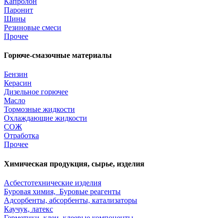
Капролон
Паронит
Шины
Резиновые смеси
Прочее
Горюче-смазочные материалы
Бензин
Керасин
Дизельное горючее
Масло
Тормозные жидкости
Охлаждающие жидкости
СОЖ
Отработка
Прочее
Химическая продукция, сырье, изделия
Асбестотехнические изделия
Буровая химия, Буровые реагенты
Адсорбенты, абсорбенты, катализаторы
Каучук, латекс
Герметики, клеи, клеевые компоненты