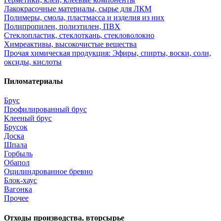
Лакокрасочные материалы, сырье для ЛКМ
Полимеры, смола, пластмасса и изделия из них
Полипропилен, полиэтилен, ПВХ
Стеклопластик, стеклоткань, стекловолокно
Химреактивы, высокочистые вещества
Прочая химическая продукция: Эфиры, спирты, воски, соли,
оксиды, кислоты
Пиломатериалы
Брус
Профилированный брус
Клееный брус
Брусок
Доска
Шпала
Горбыль
Обапол
Оцилиндрованное бревно
Блок-хаус
Вагонка
Прочее
Отходы производства, вторсырье